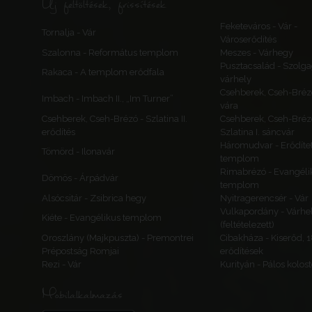
Új feltöltések, frissítések
Feketeváros - Vár -
Tornalja - Vár
Városerődítés
Szalonna - Református templom
Meszes - Várhegy
Pusztacsalád - Szolga
Rakaca - A templom erődfala
várhely
Csehberek, Cseh-Bréz
Imbach - Imbach II., „Im Turner”
vára
Csehberek, Cseh-Brézó - Szlatina II.
Csehberek, Cseh-Bréz
erődítés
Szlatina I. sáncvár
Háromudvar - Erődítet
Tömörd - Ilonavár
templom
Rimabrézó - Evangéli
Dömös - Árpádvár
templom
Alsócsitár - Zsibrica hegy
Nyitragerencsér - Vár
Vulkapordány - Várhe
Kiéte - Evangélikus templom
(feltételezett)
Oroszlány (Majkpuszta) - Premontrei
Cibakháza - Kiserőd, 
Prépostság Romjai
erődítések
Rezi - Vár
Kurityán - Pálos kolos
Mobilalkalmazás