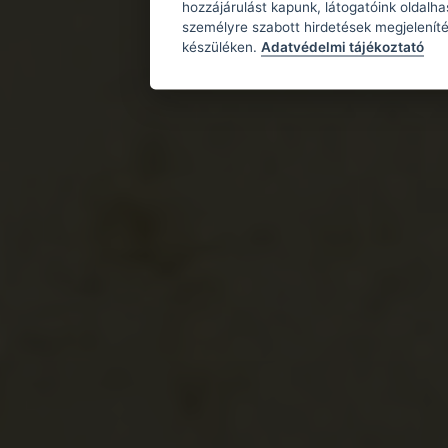
hozzájárulást kapunk, látogatóink oldalh
személyre szabott hirdetések megjeleníté
készüléken.
Adatvédelmi tájékoztató