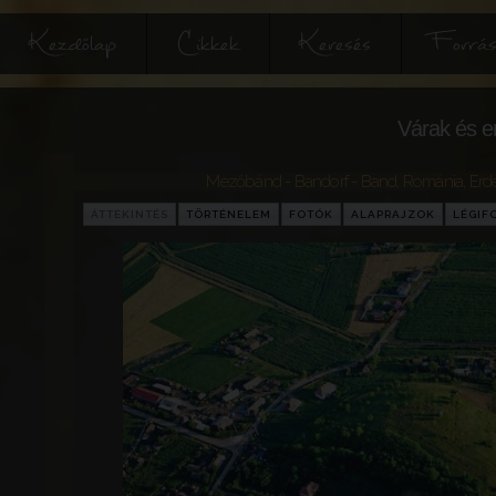
Kezdőlap
Cikkek
Keresés
Forrás
Várak és e
Mezőbánd - Bandorf - Band
,
Románia
,
Erdé
ÁTTEKINTÉS
TÖRTÉNELEM
FOTÓK
ALAPRAJZOK
LÉGIF