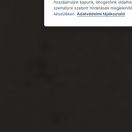
hozzájárulást kapunk, látogatóink oldalh
személyre szabott hirdetések megjeleníté
készüléken.
Adatvédelmi tájékoztató