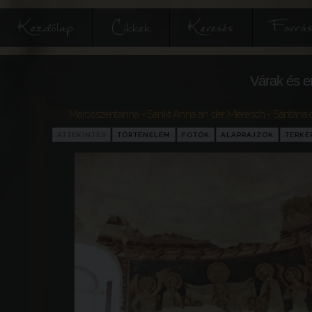
Kezdőlap
Cikkek
Keresés
Forrás
Várak és e
Marosszentanna - Sankt Anna an der Mieresch - Sântana
ÁTTEKINTÉS
TÖRTÉNELEM
FOTÓK
ALAPRAJZOK
TÉRKÉ