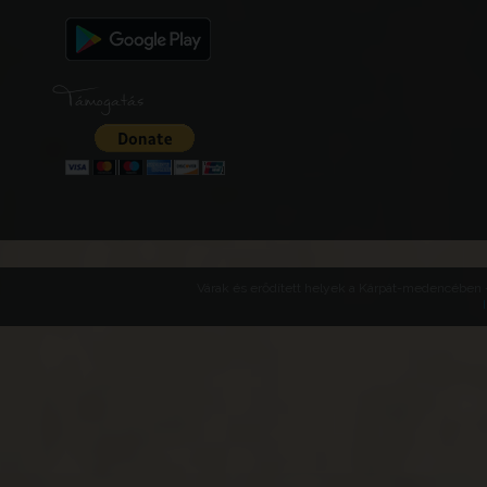
Támogatás
Várak és erődített helyek a Kárpát-medencében -