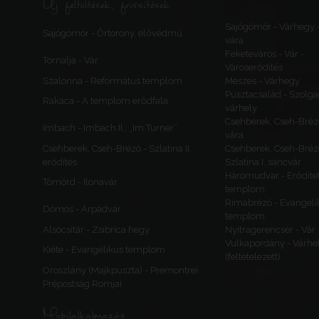
Új feltöltések, frissítések
Sajógömör - Várhegy 
Sajógömör - Őrtorony, elővédmű
vára
Feketeváros - Vár -
Tornalja - Vár
Városerődítés
Szalonna - Református templom
Meszes - Várhegy
Pusztacsalád - Szolga
Rakaca - A templom erődfala
várhely
Csehberek, Cseh-Bréz
Imbach - Imbach II., „Im Turner”
vára
Csehberek, Cseh-Brézó - Szlatina II.
Csehberek, Cseh-Bréz
erődítés
Szlatina I. sáncvár
Háromudvar - Erődítet
Tömörd - Ilonavár
templom
Rimabrézó - Evangéli
Dömös - Árpádvár
templom
Alsócsitár - Zsibrica hegy
Nyitragerencsér - Vár
Vulkapordány - Várhe
Kiéte - Evangélikus templom
(feltételezett)
Oroszlány (Majkpuszta) - Premontrei
Prépostság Romjai
Mobilalkalmazás