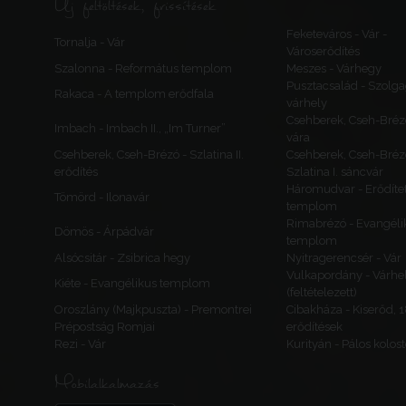
Új feltöltések, frissítések
Feketeváros - Vár -
Tornalja - Vár
Városerődítés
Szalonna - Református templom
Meszes - Várhegy
Pusztacsalád - Szolga
Rakaca - A templom erődfala
várhely
Csehberek, Cseh-Bréz
Imbach - Imbach II., „Im Turner”
vára
Csehberek, Cseh-Brézó - Szlatina II.
Csehberek, Cseh-Bréz
erődítés
Szlatina I. sáncvár
Háromudvar - Erődítet
Tömörd - Ilonavár
templom
Rimabrézó - Evangéli
Dömös - Árpádvár
templom
Alsócsitár - Zsibrica hegy
Nyitragerencsér - Vár
Vulkapordány - Várhe
Kiéte - Evangélikus templom
(feltételezett)
Oroszlány (Majkpuszta) - Premontrei
Cibakháza - Kiserőd, 
Prépostság Romjai
erődítések
Rezi - Vár
Kurityán - Pálos kolos
Mobilalkalmazás