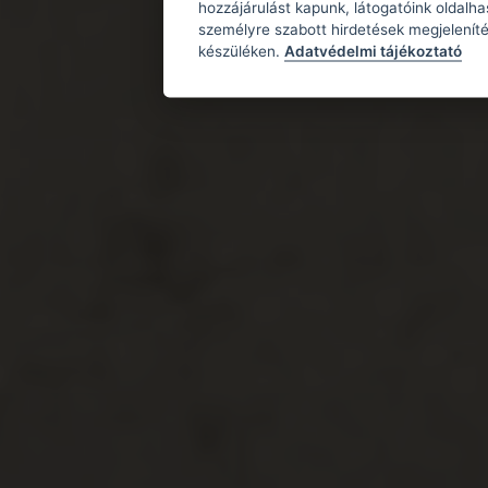
hozzájárulást kapunk, látogatóink oldalh
személyre szabott hirdetések megjeleníté
készüléken.
Adatvédelmi tájékoztató