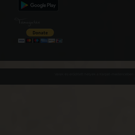
Támogatás
Várak és erődített helyek a Kárpát-medencében -