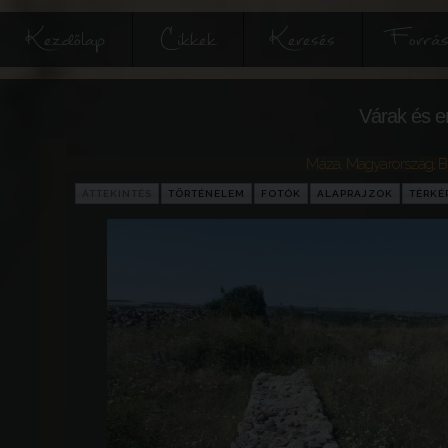
Kezdőlap
Cikkek
Keresés
Forrás
Várak és e
Máza
,
Magyarország
,
B
ÁTTEKINTÉS
TÖRTÉNELEM
FOTÓK
ALAPRAJZOK
TÉRKÉ