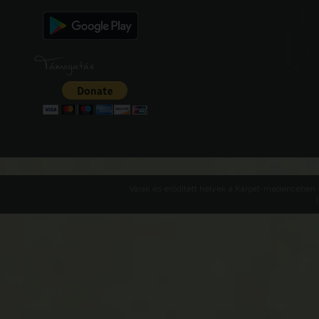
Támogatás
Várak és erődített helyek a Kárpát-medencében -