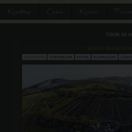
Kezdőlap
Cikkek
Keresés
Forrás
Várak és e
Sebesvár - Bologa
,
Romá
ÁTTEKINTÉS
TÖRTÉNELEM
FOTÓK
ALAPRAJZOK
LÉGIF