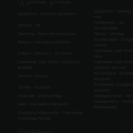
Új feltöltések, frissítések
Sajógömör - Várhegy 
Sajógömör - Őrtorony, elővédmű
vára
Feketeváros - Vár -
Tornalja - Vár
Városerődítés
Szalonna - Református templom
Meszes - Várhegy
Pusztacsalád - Szolga
Rakaca - A templom erődfala
várhely
Csehberek, Cseh-Bréz
Imbach - Imbach II., „Im Turner”
vára
Csehberek, Cseh-Brézó - Szlatina II.
Csehberek, Cseh-Bréz
erődítés
Szlatina I. sáncvár
Háromudvar - Erődítet
Tömörd - Ilonavár
templom
Rimabrézó - Evangéli
Dömös - Árpádvár
templom
Alsócsitár - Zsibrica hegy
Nyitragerencsér - Vár
Vulkapordány - Várhe
Kiéte - Evangélikus templom
(feltételezett)
Oroszlány (Majkpuszta) - Premontrei
Prépostság Romjai
Mobilalkalmazás