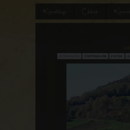
Kezdőlap
Cikkek
Keres
Got
ÁTTEKINTÉS
TÖRTÉNELEM
FOTÓK
A