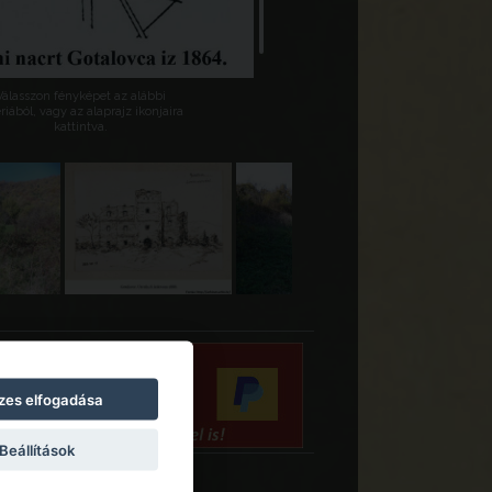
Válasszon fényképet az alábbi
riából, vagy az alaprajz ikonjaira
kattintva.
zes elfogadása
Beállítások