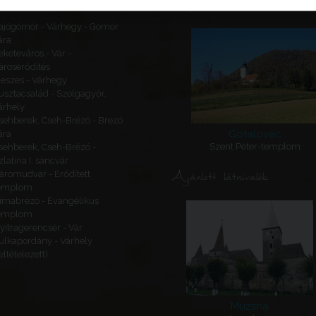
Kapcsolódó látnivalók
ajógömör - Várhegy - Gömör
ára
eketeváros - Vár -
ároserődítés
eszes - Várhegy
usztacsalád - Szolgagyőr,
árhely
sehberek, Cseh-Brézó - Brezó
Gotalovec
ára
Szent Péter-templom
sehberek, Cseh-Brézó -
zlatina I. sáncvár
Ajánlott látnivalók
áromudvar - Erődített
emplom
imabrézó - Evangélikus
emplom
yitragerencsér - Vár
ulkapordány - Várhely
feltételezett)
Muzsna