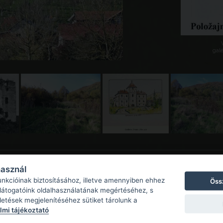
galé
használ
unkcióinak biztosításához, illetve amennyiben ehhez
Öss
 látogatóink oldalhasználatának megértéséhez, s
detések megjelenítéséhez sütiket tárolunk a
mi tájékoztató