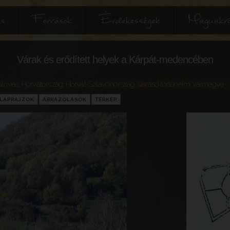
és
Források
Érdekességek
Magunkró
Várak és erődített helyek a Kárpát-medencében
alovec
,
Horvátország
,
Horvát-Szlavónország
,
Varasd történelmi vármegye
- 
LAPRAJZOK
ÁBRÁZOLÁSOK
TÉRKÉP