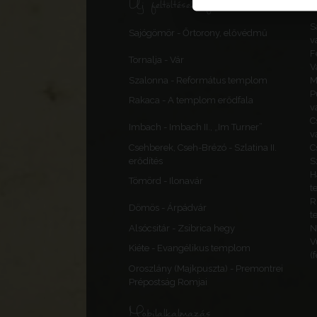
Új feltöltések, frissítések
S
Sajógömör - Őrtorony, elővédmű
v
F
Tornalja - Vár
V
Szalonna - Református templom
M
P
Rakaca - A templom erődfala
v
C
Imbach - Imbach II., „Im Turner”
v
Csehberek, Cseh-Brézó - Szlatina II.
C
erődítés
S
H
Tömörd - Ilonavár
t
R
Dömös - Árpádvár
t
Alsócsitár - Zsibrica hegy
N
V
Kiéte - Evangélikus templom
(
Oroszlány (Majkpuszta) - Premontrei
Prépostság Romjai
Mobilalkalmazás