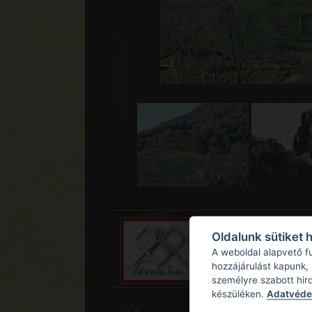
Oldalunk sütiket 
A weboldal alapvető f
hozzájárulást kapunk,
személyre szabott hir
készüléken.
Adatvédel