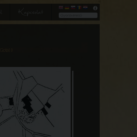
l
Kapcsolat
Gotal ()