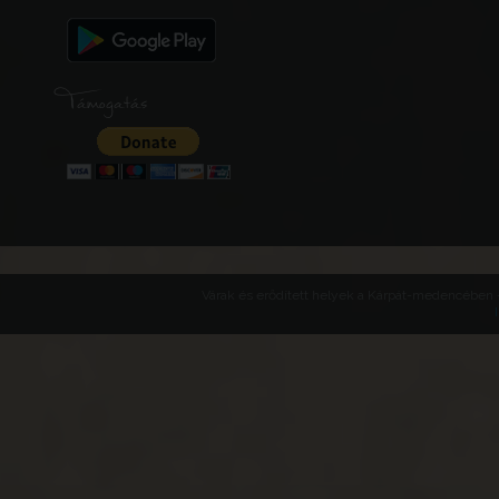
Támogatás
Várak és erődített helyek a Kárpát-medencében -