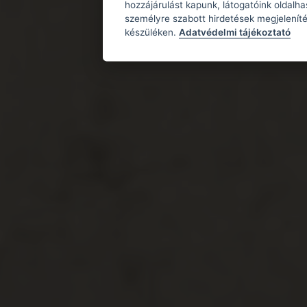
hozzájárulást kapunk, látogatóink oldalh
személyre szabott hirdetések megjeleníté
készüléken.
Adatvédelmi tájékoztató