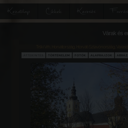
Kezdőlap
Cikkek
Keresés
Forrás
Várak és e
Trški Vrh
,
Horvátország
,
Horvát-Szlavónország
,
Varasd
ÁTTEKINTÉS
TÖRTÉNELEM
FOTÓK
ALAPRAJZOK
ÁBRÁ