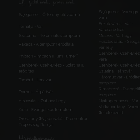
Új feltöltések, frissítések
Sajógömör - Várhegy 
Sajógömör - Őrtorony, elővédmű
vára
Feketeváros - Vár -
Tornalja - Vár
Városerődítés
Szalonna - Református templom
Meszes - Várhegy
Pusztacsalád - Szolga
Rakaca - A templom erődfala
várhely
Csehberek, Cseh-Bréz
Imbach - Imbach II., „Im Turner”
vára
Csehberek, Cseh-Brézó - Szlatina II.
Csehberek, Cseh-Bréz
erődítés
Szlatina I. sáncvár
Háromudvar - Erődítet
Tömörd - Ilonavár
templom
Rimabrézó - Evangéli
Dömös - Árpádvár
templom
Alsócsitár - Zsibrica hegy
Nyitragerencsér - Vár
Vulkapordány - Várhe
Kiéte - Evangélikus templom
(feltételezett)
Oroszlány (Majkpuszta) - Premontrei
Prépostság Romjai
Mobilalkalmazás