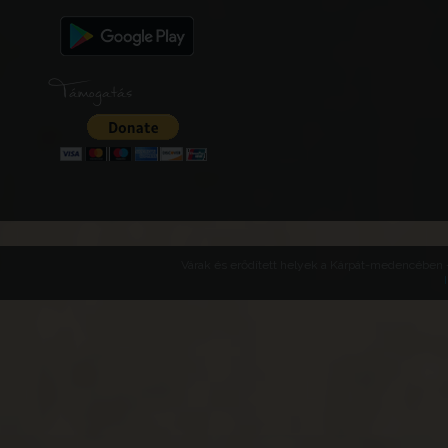
Támogatás
Várak és erődített helyek a Kárpát-medencében -