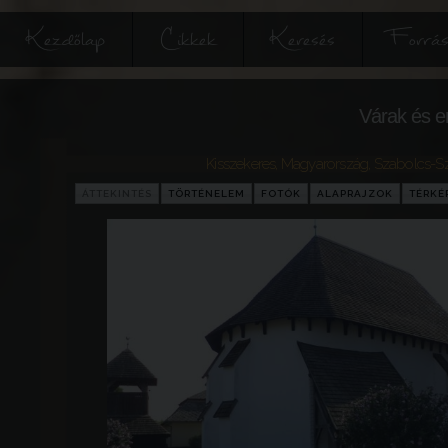
Kezdőlap
Cikkek
Keresés
Forrás
Várak és e
Kisszekeres
,
Magyarország
,
Szabolcs-S
ÁTTEKINTÉS
TÖRTÉNELEM
FOTÓK
ALAPRAJZOK
TÉRKÉ