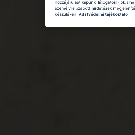
hozzájárulást kapunk, látogatóink oldalh
személyre szabott hirdetések megjeleníté
készüléken.
Adatvédelmi tájékoztató