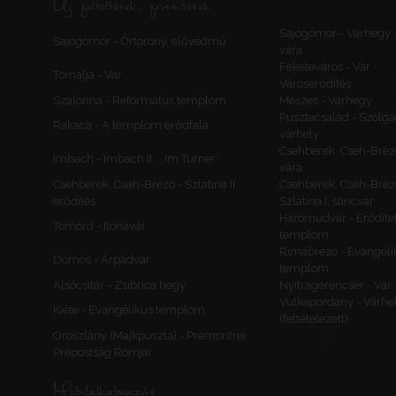
Új feltöltések, frissítések
Sajógömör - Várhegy 
Sajógömör - Őrtorony, elővédmű
vára
Feketeváros - Vár -
Tornalja - Vár
Városerődítés
Szalonna - Református templom
Meszes - Várhegy
Pusztacsalád - Szolga
Rakaca - A templom erődfala
várhely
Csehberek, Cseh-Bréz
Imbach - Imbach II., „Im Turner”
vára
Csehberek, Cseh-Brézó - Szlatina II.
Csehberek, Cseh-Bréz
erődítés
Szlatina I. sáncvár
Háromudvar - Erődítet
Tömörd - Ilonavár
templom
Rimabrézó - Evangéli
Dömös - Árpádvár
templom
Alsócsitár - Zsibrica hegy
Nyitragerencsér - Vár
Vulkapordány - Várhe
Kiéte - Evangélikus templom
(feltételezett)
Oroszlány (Majkpuszta) - Premontrei
Prépostság Romjai
Mobilalkalmazás