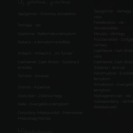
Új feltöltések, frissítések
Sajógömör - Várhegy 
Sajógömör - Őrtorony, elővédmű
vára
Feketeváros - Vár -
Tornalja - Vár
Városerődítés
Szalonna - Református templom
Meszes - Várhegy
Pusztacsalád - Szolga
Rakaca - A templom erődfala
várhely
Csehberek, Cseh-Bréz
Imbach - Imbach II., „Im Turner”
vára
Csehberek, Cseh-Brézó - Szlatina II.
Csehberek, Cseh-Bréz
erődítés
Szlatina I. sáncvár
Háromudvar - Erődítet
Tömörd - Ilonavár
templom
Rimabrézó - Evangéli
Dömös - Árpádvár
templom
Alsócsitár - Zsibrica hegy
Nyitragerencsér - Vár
Vulkapordány - Várhe
Kiéte - Evangélikus templom
(feltételezett)
Oroszlány (Majkpuszta) - Premontrei
Prépostság Romjai
Mobilalkalmazás