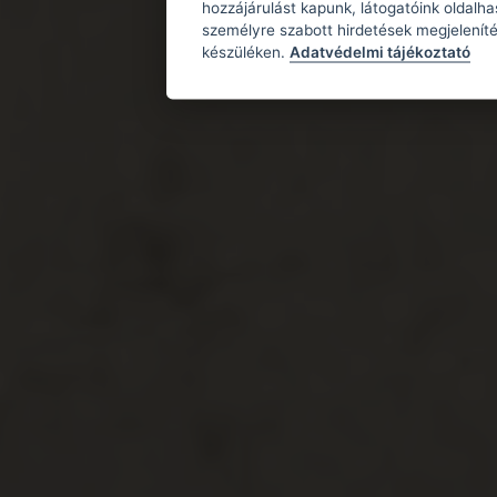
hozzájárulást kapunk, látogatóink oldalh
személyre szabott hirdetések megjeleníté
készüléken.
Adatvédelmi tájékoztató