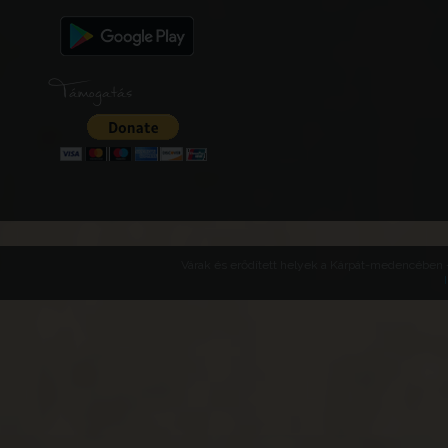
Támogatás
Várak és erődített helyek a Kárpát-medencében -