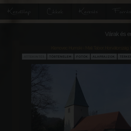
Kezdőlap
Cikkek
Keresés
Forrás
Várak és e
Klenovec Humski - Mali Tabor
,
Horvátország
,
ÁTTEKINTÉS
TÖRTÉNELEM
FOTÓK
ALAPRAJZOK
TÉRKÉ