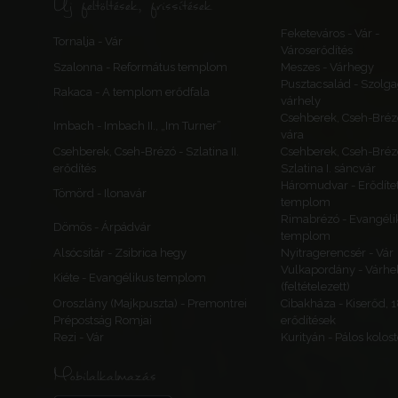
Új feltöltések, frissítések
Feketeváros - Vár -
Tornalja - Vár
Városerődítés
Szalonna - Református templom
Meszes - Várhegy
Pusztacsalád - Szolga
Rakaca - A templom erődfala
várhely
Csehberek, Cseh-Bréz
Imbach - Imbach II., „Im Turner”
vára
Csehberek, Cseh-Brézó - Szlatina II.
Csehberek, Cseh-Bréz
erődítés
Szlatina I. sáncvár
Háromudvar - Erődítet
Tömörd - Ilonavár
templom
Rimabrézó - Evangéli
Dömös - Árpádvár
templom
Alsócsitár - Zsibrica hegy
Nyitragerencsér - Vár
Vulkapordány - Várhe
Kiéte - Evangélikus templom
(feltételezett)
Oroszlány (Majkpuszta) - Premontrei
Cibakháza - Kiserőd, 
Prépostság Romjai
erődítések
Rezi - Vár
Kurityán - Pálos kolos
Mobilalkalmazás