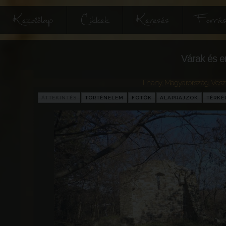
Kezdőlap
Cikkek
Keresés
Forrás
Várak és e
Tihany
,
Magyarország
,
Vesz
ÁTTEKINTÉS
TÖRTÉNELEM
FOTÓK
ALAPRAJZOK
TÉRKÉ