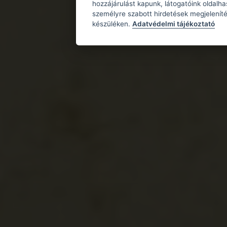
hozzájárulást kapunk, látogatóink oldalh
személyre szabott hirdetések megjeleníté
készüléken.
Adatvédelmi tájékoztató