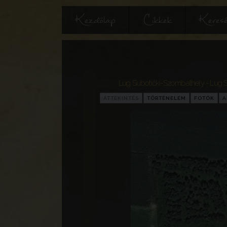
Kezdőlap
Cikkek
Keres
Lug Subotički-Szombathely - Lug S
ÁTTEKINTÉS
TÖRTÉNELEM
FOTÓK
A