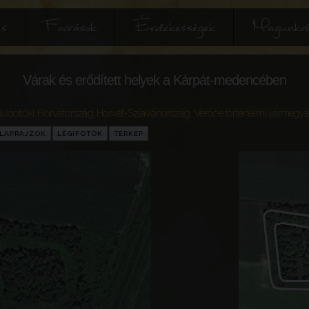
és
Források
Érdekességek
Magunkró
Várak és erődített helyek a Kárpát-medencében
ubotički
,
Horvátország
,
Horvát-Szlavónország
,
Verőce történelmi vármegy
LAPRAJZOK
LÉGIFOTÓK
TÉRKÉP