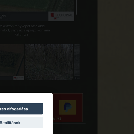
Válasszon fényképet az alábbi
riából, vagy az alaprajz ikonjaira
kattintva.
zes elfogadása
Beállítások