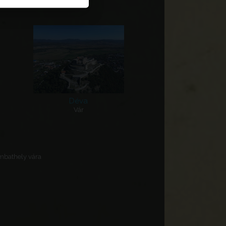
Déva
Vár
mbathely vára