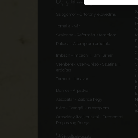
Új feltöltések, frissítések
S
Sajógömör - Őrtorony, elővédmű
v
F
Tornalja - Vár
V
Szalonna - Református templom
M
P
Rakaca - A templom erődfala
v
C
Imbach - Imbach II., „Im Turner”
v
Csehberek, Cseh-Brézó - Szlatina II.
C
erődítés
S
H
Tömörd - Ilonavár
t
R
Dömös - Árpádvár
t
Alsócsitár - Zsibrica hegy
N
V
Kiéte - Evangélikus templom
(
Oroszlány (Majkpuszta) - Premontrei
Prépostság Romjai
Mobilalkalmazás