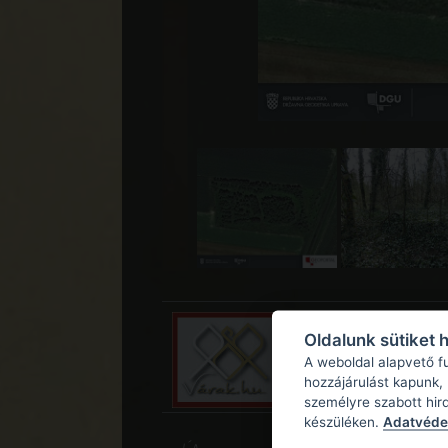
Oldalunk sütiket 
A weboldal alapvető f
hozzájárulást kapunk,
személyre szabott hir
készüléken.
Adatvédel