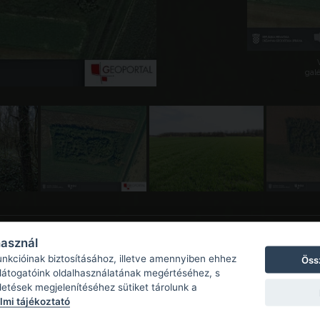
galé
használ
unkcióinak biztosításához, illetve amennyiben ehhez
Öss
 látogatóink oldalhasználatának megértéséhez, s
detések megjelenítéséhez sütiket tárolunk a
mi tájékoztató