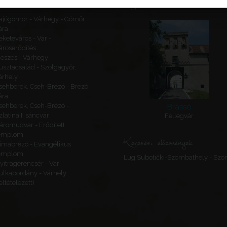
Ajánlott látnivalók
ajógömör - Várhegy - Gömör
ára
eketeváros - Vár -
ároserődítés
eszes - Várhegy
usztacsalád - Szolgagyőr,
árhely
sehberek, Cseh-Brézó - Brezó
ára
sehberek, Cseh-Brézó -
Brassó
zlatina I. sáncvár
Fellegvár
áromudvar - Erődített
emplom
Keresési előzmények
imabrézó - Evangélikus
emplom
Lug Subotički-Szombathely - Szo
yitragerencsér - Vár
ulkapordány - Várhely
feltételezett)