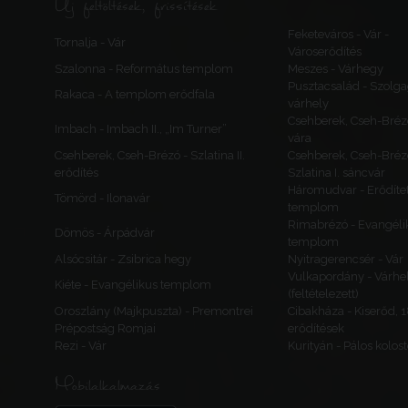
Új feltöltések, frissítések
Feketeváros - Vár -
Tornalja - Vár
Városerődítés
Szalonna - Református templom
Meszes - Várhegy
Pusztacsalád - Szolga
Rakaca - A templom erődfala
várhely
Csehberek, Cseh-Bréz
Imbach - Imbach II., „Im Turner”
vára
Csehberek, Cseh-Brézó - Szlatina II.
Csehberek, Cseh-Bréz
erődítés
Szlatina I. sáncvár
Háromudvar - Erődítet
Tömörd - Ilonavár
templom
Rimabrézó - Evangéli
Dömös - Árpádvár
templom
Alsócsitár - Zsibrica hegy
Nyitragerencsér - Vár
Vulkapordány - Várhe
Kiéte - Evangélikus templom
(feltételezett)
Oroszlány (Majkpuszta) - Premontrei
Cibakháza - Kiserőd, 
Prépostság Romjai
erődítések
Rezi - Vár
Kurityán - Pálos kolos
Mobilalkalmazás