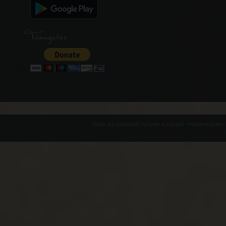
Támogatás
Várak és erődített helyek a Kárpát-medencében -