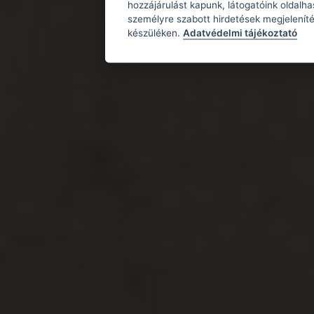
hozzájárulást kapunk, látogatóink oldalh
személyre szabott hirdetések megjeleníté
készüléken.
Adatvédelmi tájékoztató