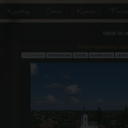
Kezdőlap
Cikkek
Keresés
Forrás
Várak és e
Vilonya
,
Magyarország
,
Vesz
ÁTTEKINTÉS
TÖRTÉNELEM
FOTÓK
ALAPRAJZOK
LÉGIF