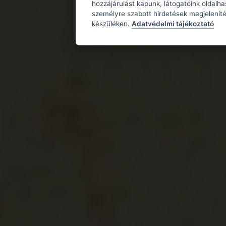
hozzájárulást kapunk, látogatóink oldalh
személyre szabott hirdetések megjeleníté
készüléken.
Adatvédelmi tájékoztató