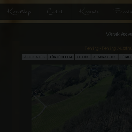
Kezdőlap
Cikkek
Keresés
Forrás
Várak és e
Fehring - Fehring
,
Ausztria
ÁTTEKINTÉS
TÖRTÉNELEM
FOTÓK
ALAPRAJZOK
LÉGIF