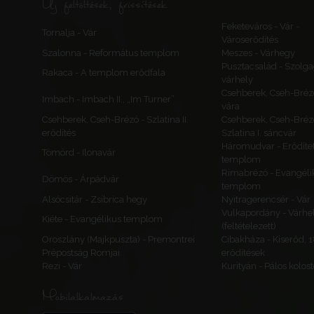
Új feltöltések, frissítések
Feketeváros - Vár -
Tornalja - Vár
Városerődítés
Szalonna - Református templom
Meszes - Várhegy
Pusztacsalád - Szolga
Rakaca - A templom erődfala
várhely
Csehberek, Cseh-Bréz
Imbach - Imbach II., „Im Turner”
vára
Csehberek, Cseh-Brézó - Szlatina II.
Csehberek, Cseh-Bréz
erődítés
Szlatina I. sáncvár
Háromudvar - Erődítet
Tömörd - Ilonavár
templom
Rimabrézó - Evangéli
Dömös - Árpádvár
templom
Alsócsitár - Zsibrica hegy
Nyitragerencsér - Vár
Vulkapordány - Várhe
Kiéte - Evangélikus templom
(feltételezett)
Oroszlány (Majkpuszta) - Premontrei
Cibakháza - Kiserőd, 
Prépostság Romjai
erődítések
Rezi - Vár
Kurityán - Pálos kolos
Mobilalkalmazás