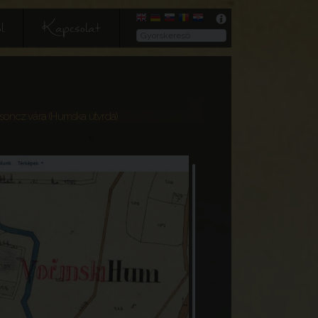
l
Kapcsolat
soncz vára (Humska utvrda)