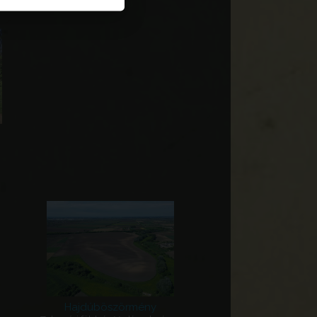
Hajdúböszörmény