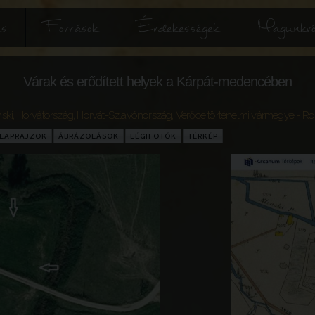
és
Források
Érdekességek
Magunkró
Várak és erődített helyek a Kárpát-medencében
ski
,
Horvátország
,
Horvát-Szlavónország
,
Verőce történelmi vármegye
- Ro
LAPRAJZOK
ÁBRÁZOLÁSOK
LÉGIFOTÓK
TÉRKÉP