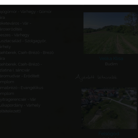
Kapcsolódó látnivalók
ajógömör - Várhegy - Gömör
ára
eketeváros - Vár -
ároserődítés
eszes - Várhegy
usztacsalád - Szolgagyőr,
árhely
sehberek, Cseh-Brézó - Brezó
Velika Klisa
ára
Budim
sehberek, Cseh-Brézó -
zlatina I. sáncvár
Ajánlott látnivalók
áromudvar - Erődített
emplom
imabrézó - Evangélikus
emplom
yitragerencsér - Vár
ulkapordány - Várhely
feltételezett)
Felsőgöd