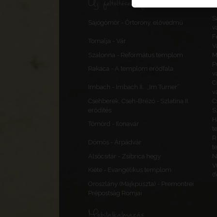
Új feltöltések, frissítések
S
Sajógömör - Őrtorony, elővédmű
v
F
Tornalja - Vár
V
Szalonna - Református templom
M
P
Rakaca - A templom erődfala
v
C
Imbach - Imbach II., „Im Turner”
v
Csehberek, Cseh-Brézó - Szlatina II.
C
erődítés
S
H
Tömörd - Ilonavár
t
R
Dömös - Árpádvár
t
Alsócsitár - Zsibrica hegy
N
V
Kiéte - Evangélikus templom
(
Oroszlány (Majkpuszta) - Premontrei
Prépostság Romjai
Mobilalkalmazás