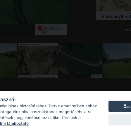
galé
használ
unkcióinak biztosításához, illetve amennyiben ehhez
Öss
 látogatóink oldalhasználatának megértéséhez, s
detések megjelenítéséhez sütiket tárolunk a
mi tájékoztató