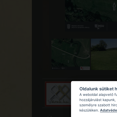
Oldalunk sütiket 
A weboldal alapvető f
hozzájárulást kapunk,
személyre szabott hir
készüléken.
Adatvédel