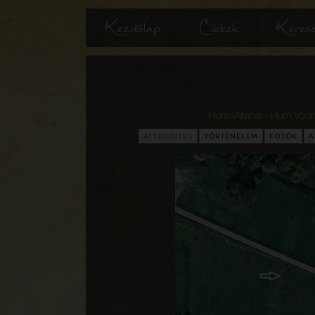
Kezdőlap
Cikkek
Keres
Hum (Atyina) - Hum Voćin
ÁTTEKINTÉS
TÖRTÉNELEM
FOTÓK
A