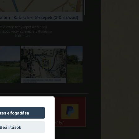
Válasszon fényképet az alábbi
riából, vagy az alaprajz ikonjaira
kattintva.
zes elfogadása
Beállítások