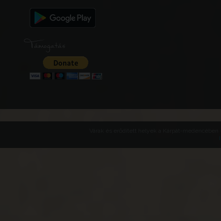
Támogatás
Várak és erődített helyek a Kárpát-medencében -