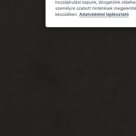
hozzájárulást kapunk, látogatóink oldalh
személyre szabott hirdetések megjeleníté
készüléken.
Adatvédelmi tájékoztató