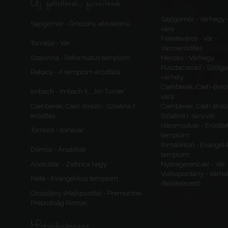
Új feltöltések, frissítések
Sajógömör - Várhegy 
Sajógömör - Őrtorony, elővédmű
vára
Feketeváros - Vár -
Tornalja - Vár
Városerődítés
Szalonna - Református templom
Meszes - Várhegy
Pusztacsalád - Szolga
Rakaca - A templom erődfala
várhely
Csehberek, Cseh-Bréz
Imbach - Imbach II., „Im Turner”
vára
Csehberek, Cseh-Brézó - Szlatina II.
Csehberek, Cseh-Bréz
erődítés
Szlatina I. sáncvár
Háromudvar - Erődítet
Tömörd - Ilonavár
templom
Rimabrézó - Evangéli
Dömös - Árpádvár
templom
Alsócsitár - Zsibrica hegy
Nyitragerencsér - Vár
Vulkapordány - Várhe
Kiéte - Evangélikus templom
(feltételezett)
Oroszlány (Majkpuszta) - Premontrei
Prépostság Romjai
Mobilalkalmazás