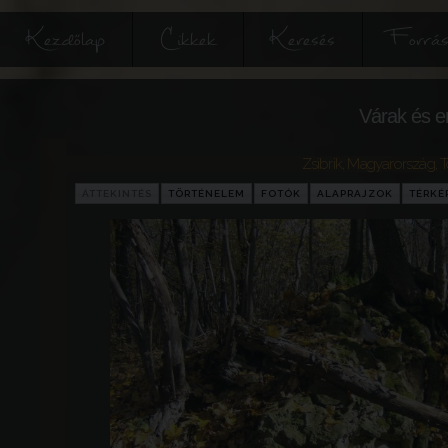
Kezdőlap
Cikkek
Keresés
Forrás
Várak és e
Zsibrik
,
Magyarország
,
T
ÁTTEKINTÉS
TÖRTÉNELEM
FOTÓK
ALAPRAJZOK
TÉRKÉ