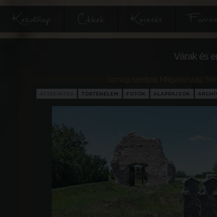
Kezdőlap
Cikkek
Keresés
Forrás
Várak és e
Somogyszentpál
,
Magyarország
,
Som
ÁTTEKINTÉS
TÖRTÉNELEM
FOTÓK
ALAPRAJZOK
ARCH