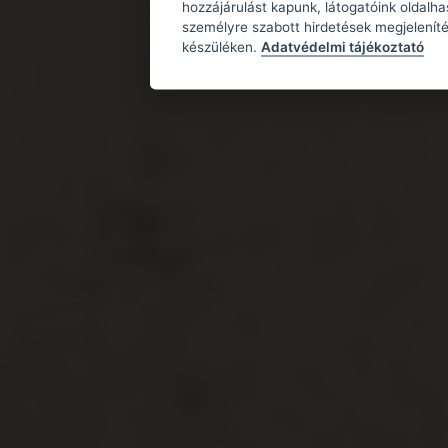
hozzájárulást kapunk, látogatóink oldalh
személyre szabott hirdetések megjeleníté
készüléken.
Adatvédelmi tájékoztató