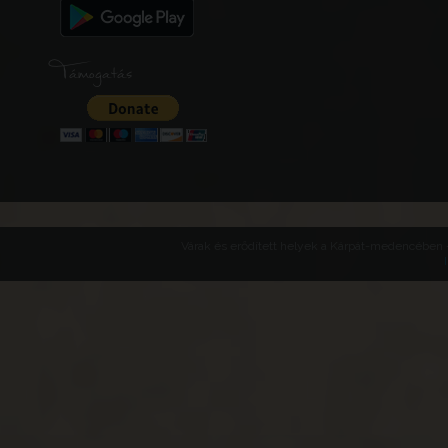
Támogatás
Várak és erődített helyek a Kárpát-medencében -