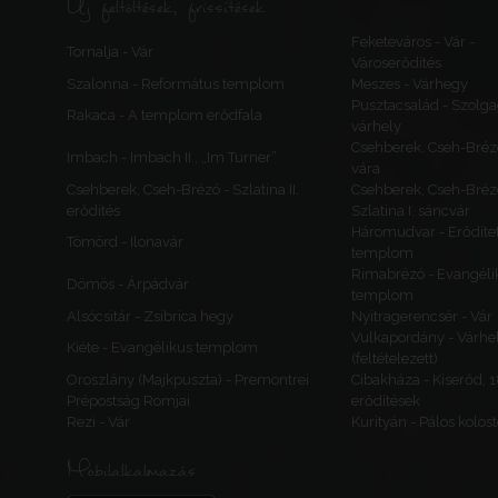
Új feltöltések, frissítések
Feketeváros - Vár -
Tornalja - Vár
Városerődítés
Szalonna - Református templom
Meszes - Várhegy
Pusztacsalád - Szolga
Rakaca - A templom erődfala
várhely
Csehberek, Cseh-Bréz
Imbach - Imbach II., „Im Turner”
vára
Csehberek, Cseh-Brézó - Szlatina II.
Csehberek, Cseh-Bréz
erődítés
Szlatina I. sáncvár
Háromudvar - Erődítet
Tömörd - Ilonavár
templom
Rimabrézó - Evangéli
Dömös - Árpádvár
templom
Alsócsitár - Zsibrica hegy
Nyitragerencsér - Vár
Vulkapordány - Várhe
Kiéte - Evangélikus templom
(feltételezett)
Oroszlány (Majkpuszta) - Premontrei
Cibakháza - Kiserőd, 
Prépostság Romjai
erődítések
Rezi - Vár
Kurityán - Pálos kolos
Mobilalkalmazás