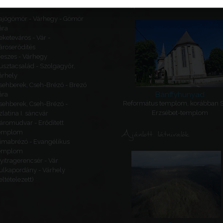
Kapcsolódó látnivalók
ajógömör - Várhegy - Gömör
ára
eketeváros - Vár -
ároserődítés
eszes - Várhegy
usztacsalád - Szolgagyőr,
árhely
sehberek, Cseh-Brézó - Brezó
Bánffyhunyad
ára
Református templom, korábban 
sehberek, Cseh-Brézó -
Erzsébet-templom
zlatina I. sáncvár
áromudvar - Erődített
Ajánlott látnivalók
emplom
imabrézó - Evangélikus
emplom
yitragerencsér - Vár
ulkapordány - Várhely
feltételezett)