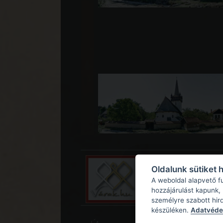
Oldalunk sütiket 
A weboldal alapvető f
hozzájárulást kapunk,
személyre szabott hir
készüléken.
Adatvédel