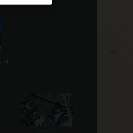
Szent
Vukovina