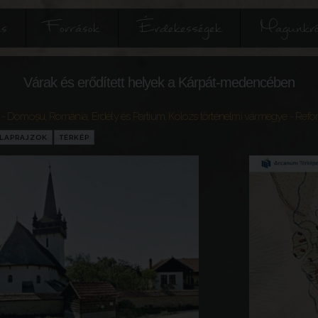
és
Források
Érdekességek
Magunkró
Várak és erődített helyek a Kárpát-medencében
 - Domoșu
,
Románia
,
Erdély és Partium
,
Kolozs történelmi vármegye
- Refo
LAPRAJZOK
TÉRKÉP