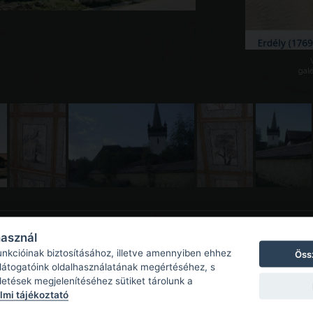
galé
használ
unkcióinak biztosításához, illetve amennyiben ehhez
Öss
 látogatóink oldalhasználatának megértéséhez, s
detések megjelenítéséhez sütiket tárolunk a
mi tájékoztató