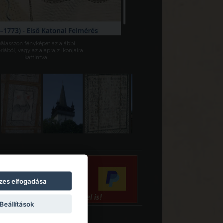
Válasszon fényképet az alábbi
riából, vagy az alaprajz ikonjaira
kattintva.
zes elfogadása
Beállítások