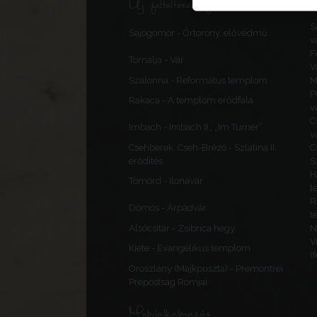
Új feltöltések, frissítések
S
Sajógömör - Őrtorony, elővédmű
v
F
Tornalja - Vár
V
Szalonna - Református templom
M
P
Rakaca - A templom erődfala
v
C
Imbach - Imbach II., „Im Turner”
v
Csehberek, Cseh-Brézó - Szlatina II.
C
erődítés
S
H
Tömörd - Ilonavár
t
R
Dömös - Árpádvár
t
Alsócsitár - Zsibrica hegy
N
V
Kiéte - Evangélikus templom
(
Oroszlány (Majkpuszta) - Premontrei
Prépostság Romjai
Mobilalkalmazás