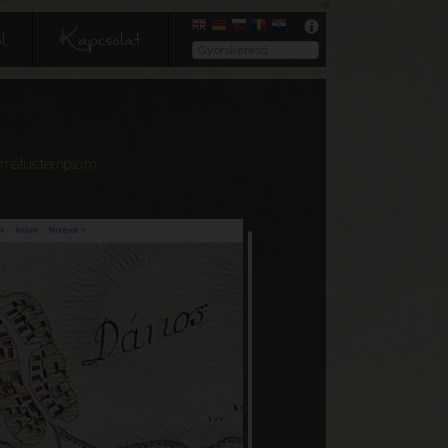
l
Kapcsolat
rmátus templom