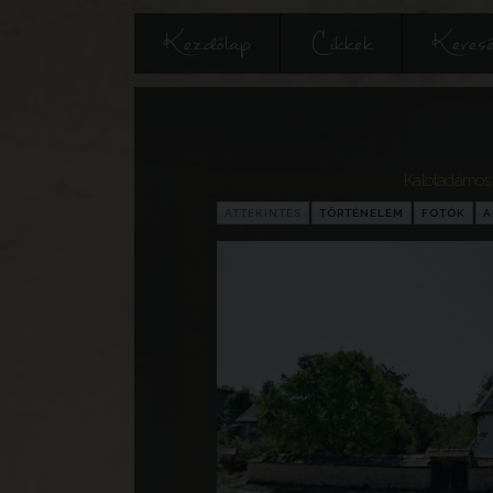
Kezdőlap
Cikkek
Keres
Kalotadámos
ÁTTEKINTÉS
TÖRTÉNELEM
FOTÓK
A