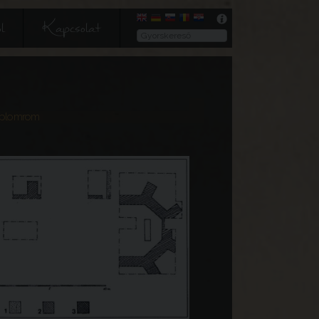
l
Kapcsolat
mplomrom