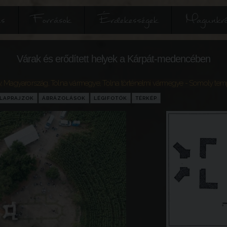
és
Források
Érdekességek
Magunkró
Várak és erődített helyek a Kárpát-medencében
y
,
Magyarország
,
Tolna vármegye
,
Tolna történelmi vármegye
- Somoly te
LAPRAJZOK
ÁBRÁZOLÁSOK
LÉGIFOTÓK
TÉRKÉP