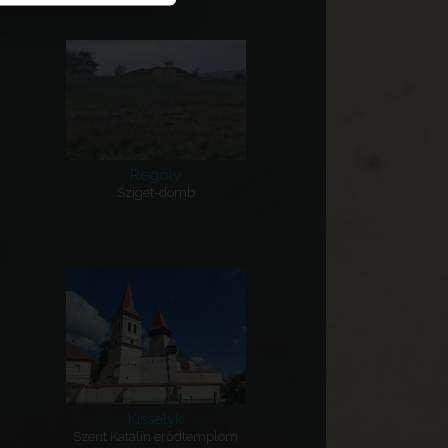
Regöly
Sziget-domb
Kisselyk
Szent Katalin erődtemplom