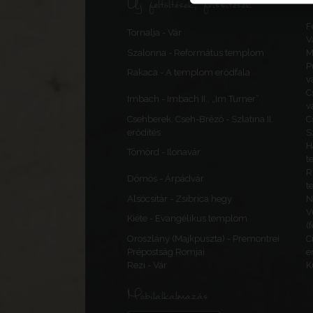
Új feltöltések, frissítések
F
Tornalja - Vár
V
Szalonna - Református templom
M
P
Rakaca - A templom erődfala
v
C
Imbach - Imbach II., „Im Turner”
v
Csehberek, Cseh-Brézó - Szlatina II.
C
erődítés
S
H
Tömörd - Ilonavár
t
R
Dömös - Árpádvár
t
Alsócsitár - Zsibrica hegy
N
V
Kiéte - Evangélikus templom
(
Oroszlány (Majkpuszta) - Premontrei
C
Prépostság Romjai
e
Rezi - Vár
K
Mobilalkalmazás