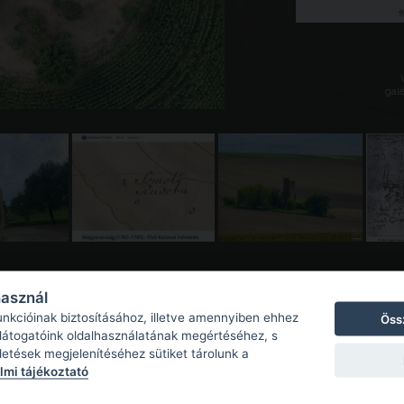
galé
használ
unkcióinak biztosításához, illetve amennyiben ehhez
Öss
 látogatóink oldalhasználatának megértéséhez, s
detések megjelenítéséhez sütiket tárolunk a
mi tájékoztató