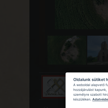
Oldalunk sütiket 
A weboldal alapvető f
hozzájárulást kapunk,
személyre szabott hir
készüléken.
Adatvédel