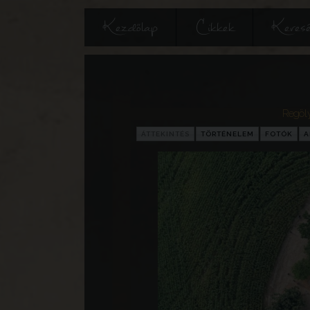
Kezdőlap
Cikkek
Keres
Regöl
ÁTTEKINTÉS
TÖRTÉNELEM
FOTÓK
A