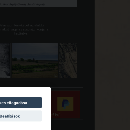
Válasszon fényképet az alábbi
riából, vagy az alaprajz ikonjaira
kattintva.
zes elfogadása
Beállítások