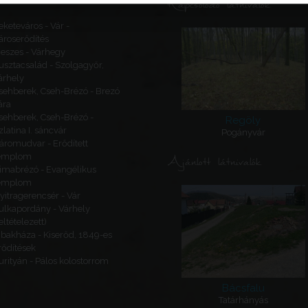
Kapcsolódó látnivalók
eketeváros - Vár -
ároserődítés
eszes - Várhegy
usztacsalád - Szolgagyőr,
árhely
sehberek, Cseh-Brézó - Brezó
ára
sehberek, Cseh-Brézó -
Regöly
zlatina I. sáncvár
Pogányvár
áromudvar - Erődített
emplom
Ajánlott látnivalók
imabrézó - Evangélikus
emplom
yitragerencsér - Vár
ulkapordány - Várhely
feltételezett)
ibakháza - Kiserőd, 1849-es
rődítések
urityán - Pálos kolostorrom
Bácsfalu
Tatárhányás