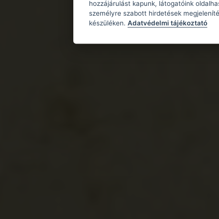
hozzájárulást kapunk, látogatóink oldalh
személyre szabott hirdetések megjeleníté
készüléken.
Adatvédelmi tájékoztató