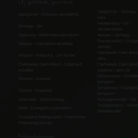
Új feltöltések, frissítések
Sajógömör - Várhegy 
Sajógömör - Őrtorony, elővédmű
vára
Feketeváros - Vár -
Tornalja - Vár
Városerődítés
Szalonna - Református templom
Meszes - Várhegy
Pusztacsalád - Szolga
Rakaca - A templom erődfala
várhely
Csehberek, Cseh-Bréz
Imbach - Imbach II., „Im Turner”
vára
Csehberek, Cseh-Brézó - Szlatina II.
Csehberek, Cseh-Bréz
erődítés
Szlatina I. sáncvár
Háromudvar - Erődítet
Tömörd - Ilonavár
templom
Rimabrézó - Evangéli
Dömös - Árpádvár
templom
Alsócsitár - Zsibrica hegy
Nyitragerencsér - Vár
Vulkapordány - Várhe
Kiéte - Evangélikus templom
(feltételezett)
Oroszlány (Majkpuszta) - Premontrei
Prépostság Romjai
Mobilalkalmazás