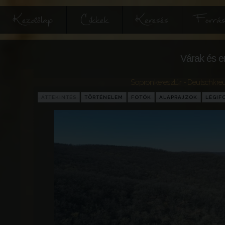
Kezdőlap
Cikkek
Keresés
Forrás
Várak és e
Sopronkeresztúr - Deutschkreu
ÁTTEKINTÉS
TÖRTÉNELEM
FOTÓK
ALAPRAJZOK
LÉGIF