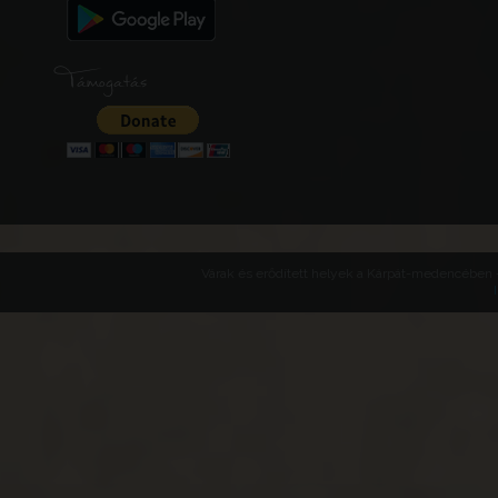
Támogatás
Várak és erődített helyek a Kárpát-medencében -