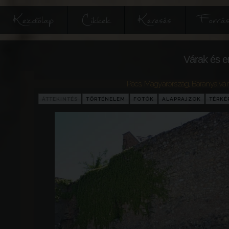
Kezdőlap
Cikkek
Keresés
Forrás
Várak és e
Pécs
,
Magyarország
,
Baranya vá
ÁTTEKINTÉS
TÖRTÉNELEM
FOTÓK
ALAPRAJZOK
TÉRKÉ