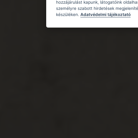
hozzájárulást kapunk, látogatóink oldalh
személyre szabott hirdetések megjeleníté
készüléken.
Adatvédelmi tájékoztató