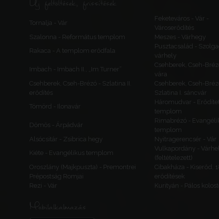
Új feltöltések, frissítések
Feketeváros - Vár -
Tornalja - Vár
Városerődítés
Szalonna - Református templom
Meszes - Várhegy
Pusztacsalád - Szolga
Rakaca - A templom erődfala
várhely
Csehberek, Cseh-Bréz
Imbach - Imbach II., „Im Turner”
vára
Csehberek, Cseh-Brézó - Szlatina II.
Csehberek, Cseh-Bréz
erődítés
Szlatina I. sáncvár
Háromudvar - Erődítet
Tömörd - Ilonavár
templom
Rimabrézó - Evangéli
Dömös - Árpádvár
templom
Alsócsitár - Zsibrica hegy
Nyitragerencsér - Vár
Vulkapordány - Várhe
Kiéte - Evangélikus templom
(feltételezett)
Oroszlány (Majkpuszta) - Premontrei
Cibakháza - Kiserőd, 
Prépostság Romjai
erődítések
Rezi - Vár
Kurityán - Pálos kolos
Mobilalkalmazás