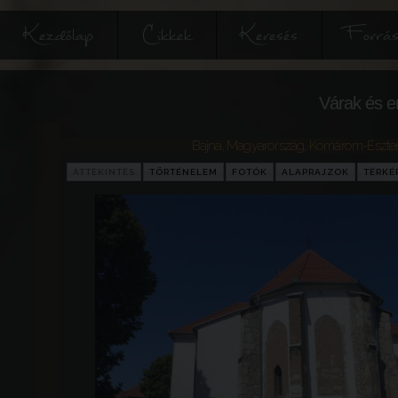
Kezdőlap
Cikkek
Keresés
Forrás
Várak és e
Bajna
,
Magyarország
,
Komárom-Eszte
ÁTTEKINTÉS
TÖRTÉNELEM
FOTÓK
ALAPRAJZOK
TÉRKÉ