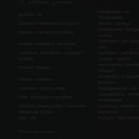
Új feltöltések, frissítések
Feketeváros - Vár -
Tornalja - Vár
Városerődítés
Szalonna - Református templom
Meszes - Várhegy
Pusztacsalád - Szolga
Rakaca - A templom erődfala
várhely
Csehberek, Cseh-Bréz
Imbach - Imbach II., „Im Turner”
vára
Csehberek, Cseh-Brézó - Szlatina II.
Csehberek, Cseh-Bréz
erődítés
Szlatina I. sáncvár
Háromudvar - Erődítet
Tömörd - Ilonavár
templom
Rimabrézó - Evangéli
Dömös - Árpádvár
templom
Alsócsitár - Zsibrica hegy
Nyitragerencsér - Vár
Vulkapordány - Várhe
Kiéte - Evangélikus templom
(feltételezett)
Oroszlány (Majkpuszta) - Premontrei
Cibakháza - Kiserőd, 
Prépostság Romjai
erődítések
Rezi - Vár
Kurityán - Pálos kolos
Mobilalkalmazás