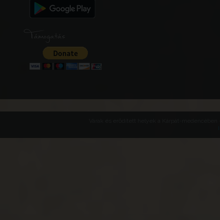
Támogatás
Várak és erődített helyek a Kárpát-medencében -