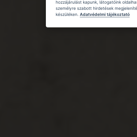
hozzájárulást kapunk, látogatóink oldalh
személyre szabott hirdetések megjeleníté
készüléken.
Adatvédelmi tájékoztató