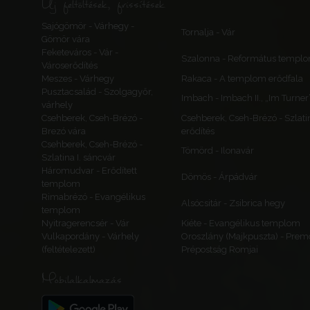
Új feltöltések, frissítések
Sajógömör - Várhegy -
Tornalja - Vár
Gömör vára
Feketeváros - Vár -
Szalonna - Református templ
Városerődítés
Meszes - Várhegy
Rakaca - A templom erődfala
Pusztacsalád - Szolgagyőr,
Imbach - Imbach II., „Im Turner
várhely
Csehberek, Cseh-Brézó -
Csehberek, Cseh-Brézó - Szlatina
Brezó vára
erődítés
Csehberek, Cseh-Brézó -
Tömörd - Ilonavár
Szlatina I. sáncvár
Háromudvar - Erődített
Dömös - Árpádvár
templom
Rimabrézó - Evangélikus
Alsócsitár - Zsibrica hegy
templom
Nyitragerencsér - Vár
Kiéte - Evangélikus templom
Vulkapordány - Várhely
Oroszlány (Majkpuszta) - Prem
(feltételezett)
Prépostság Romjai
Mobilalkalmazás