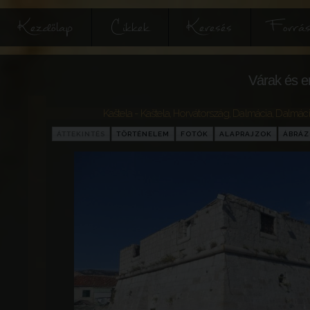
Kezdőlap
Cikkek
Keresés
Forrás
Várak és e
Kaštela - Kaštela
,
Horvátország
,
Dalmácia
,
Dalmáci
ÁTTEKINTÉS
TÖRTÉNELEM
FOTÓK
ALAPRAJZOK
ÁBRÁ