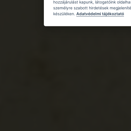
hozzájárulást kapunk, látogatóink oldalh
személyre szabott hirdetések megjeleníté
készüléken.
Adatvédelmi tájékoztató