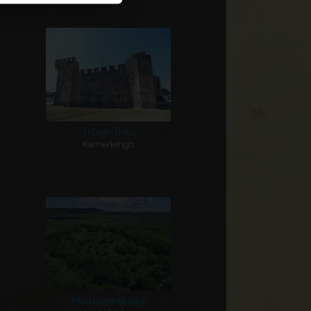
Trogir-Trau
Kamerlengo
Mindszentkálla