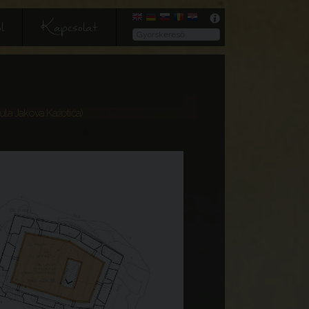
l
Kapcsolat
ula Jakova Kažotića)