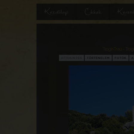
Kezdőlap
Cikkek
Keres
Trogir-Trau - Trogi
ÁTTEKINTÉS
TÖRTÉNELEM
FOTÓK
A