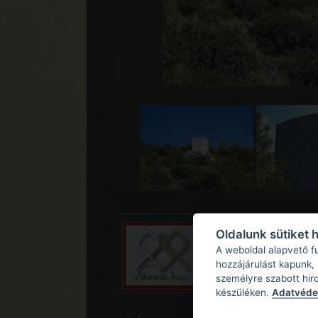
Oldalunk sütiket 
A weboldal alapvető f
hozzájárulást kapunk,
személyre szabott hir
készüléken.
Adatvédel