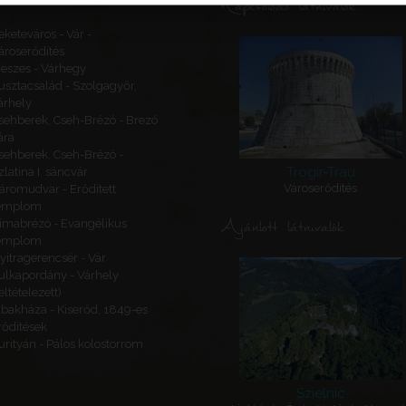
Kapcsolódó látnivalók
eketeváros - Vár -
ároserődítés
eszes - Várhegy
usztacsalád - Szolgagyőr,
árhely
sehberek, Cseh-Brézó - Brezó
ára
sehberek, Cseh-Brézó -
Trogir-Trau
zlatina I. sáncvár
Városerődítés
áromudvar - Erődített
emplom
Ajánlott látnivalók
imabrézó - Evangélikus
emplom
yitragerencsér - Vár
ulkapordány - Várhely
feltételezett)
ibakháza - Kiserőd, 1849-es
rődítések
urityán - Pálos kolostorrom
Szielnic