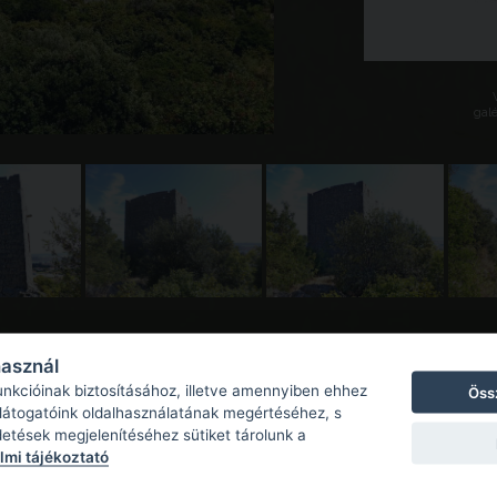
galé
használ
unkcióinak biztosításához, illetve amennyiben ehhez
Öss
 látogatóink oldalhasználatának megértéséhez, s
detések megjelenítéséhez sütiket tárolunk a
mi tájékoztató