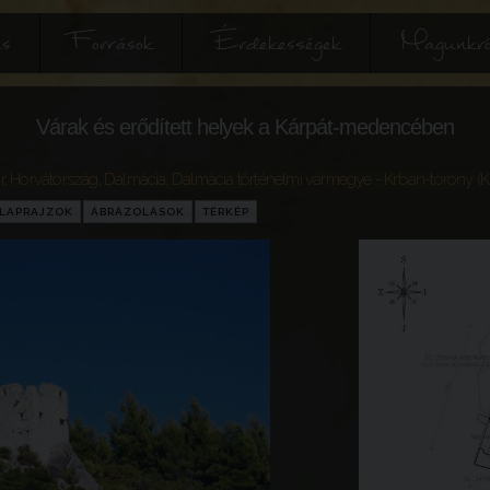
és
Források
Érdekességek
Magunkró
Várak és erődített helyek a Kárpát-medencében
r
,
Horvátország
,
Dalmácia
,
Dalmácia történelmi vármegye
- Krban-torony (K
LAPRAJZOK
ÁBRÁZOLÁSOK
TÉRKÉP