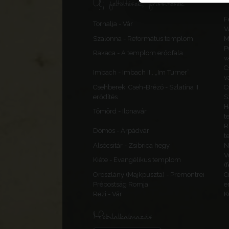
Új feltöltések, frissítések
F
Tornalja - Vár
V
Szalonna - Református templom
M
P
Rakaca - A templom erődfala
v
C
Imbach - Imbach II., „Im Turner”
v
Csehberek, Cseh-Brézó - Szlatina II.
C
erődítés
S
H
Tömörd - Ilonavár
t
R
Dömös - Árpádvár
t
Alsócsitár - Zsibrica hegy
N
V
Kiéte - Evangélikus templom
(
Oroszlány (Majkpuszta) - Premontrei
C
Prépostság Romjai
e
Rezi - Vár
K
Mobilalkalmazás