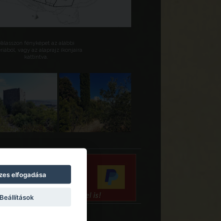
Válasszon fényképet az alábbi
riából, vagy az alaprajz ikonjaira
kattintva.
zes elfogadása
Beállítások