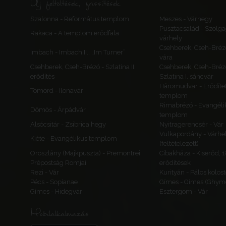
Új feltöltések, frissítések
Szalonna - Református templom
Meszes - Várhegy
Pusztacsalád - Szolga
Rakaca - A templom erődfala
várhely
Csehberek, Cseh-Bréz
Imbach - Imbach II., „Im Turner”
vára
Csehberek, Cseh-Brézó - Szlatina II.
Csehberek, Cseh-Bréz
erődítés
Szlatina I. sáncvár
Háromudvar - Erődítet
Tömörd - Ilonavár
templom
Rimabrézó - Evangéli
Dömös - Árpádvár
templom
Alsócsitár - Zsibrica hegy
Nyitragerencsér - Vár
Vulkapordány - Várhe
Kiéte - Evangélikus templom
(feltételezett)
Oroszlány (Majkpuszta) - Premontrei
Cibakháza - Kiserőd, 
Prépostság Romjai
erődítések
Rezi - Vár
Kurityán - Pálos kolos
Pécs - Sopianae
Gímes - Gímes (Ghyme
Gímes - Hidegvár
Esztergom - Vár
Mobilalkalmazás