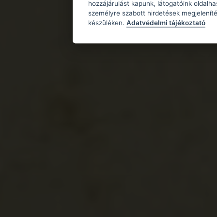
hozzájárulást kapunk, látogatóink oldalh
személyre szabott hirdetések megjeleníté
készüléken.
Adatvédelmi tájékoztató