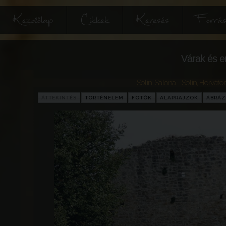
Kezdőlap
Cikkek
Keresés
Forrás
Várak és e
Solin-Salona - Solin
,
Horváto
ÁTTEKINTÉS
TÖRTÉNELEM
FOTÓK
ALAPRAJZOK
ÁBRÁ