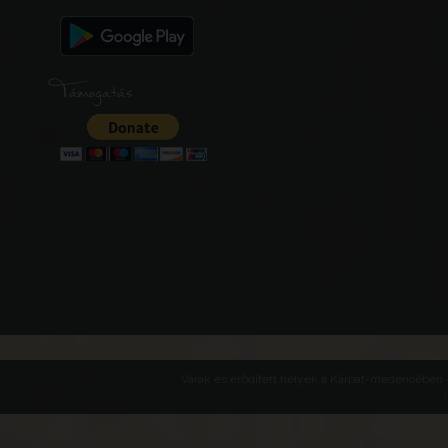
Támogatás
Várak és erődített helyek a Kárpát-medencében -