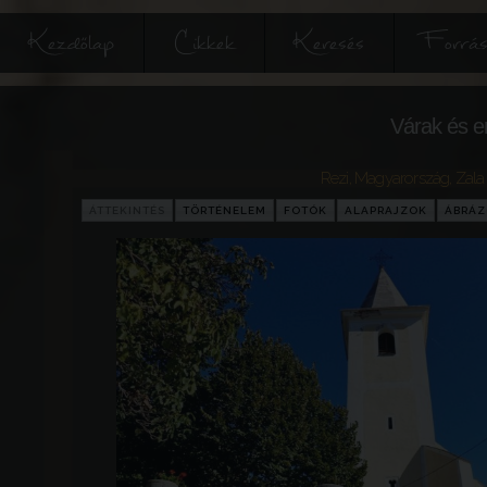
Kezdőlap
Cikkek
Keresés
Forrás
Várak és e
Rezi
,
Magyarország
,
Zala
ÁTTEKINTÉS
TÖRTÉNELEM
FOTÓK
ALAPRAJZOK
ÁBRÁ