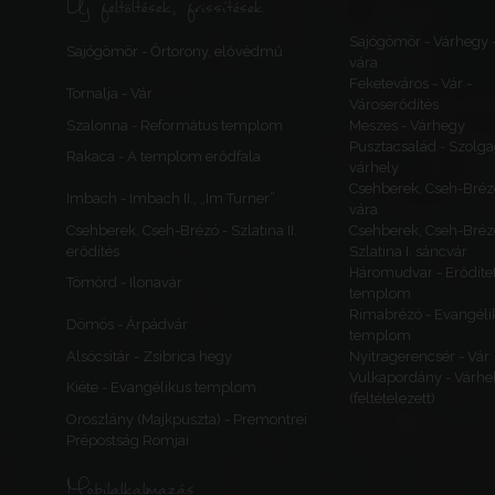
Új feltöltések, frissítések
Sajógömör - Várhegy 
Sajógömör - Őrtorony, elővédmű
vára
Feketeváros - Vár -
Tornalja - Vár
Városerődítés
Szalonna - Református templom
Meszes - Várhegy
Pusztacsalád - Szolga
Rakaca - A templom erődfala
várhely
Csehberek, Cseh-Bréz
Imbach - Imbach II., „Im Turner”
vára
Csehberek, Cseh-Brézó - Szlatina II.
Csehberek, Cseh-Bréz
erődítés
Szlatina I. sáncvár
Háromudvar - Erődítet
Tömörd - Ilonavár
templom
Rimabrézó - Evangéli
Dömös - Árpádvár
templom
Alsócsitár - Zsibrica hegy
Nyitragerencsér - Vár
Vulkapordány - Várhe
Kiéte - Evangélikus templom
(feltételezett)
Oroszlány (Majkpuszta) - Premontrei
Prépostság Romjai
Mobilalkalmazás