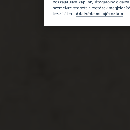
hozzájárulást kapunk, látogatóink oldalh
személyre szabott hirdetések megjeleníté
készüléken.
Adatvédelmi tájékoztató