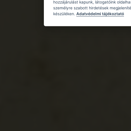
hozzájárulást kapunk, látogatóink oldalh
személyre szabott hirdetések megjeleníté
készüléken.
Adatvédelmi tájékoztató