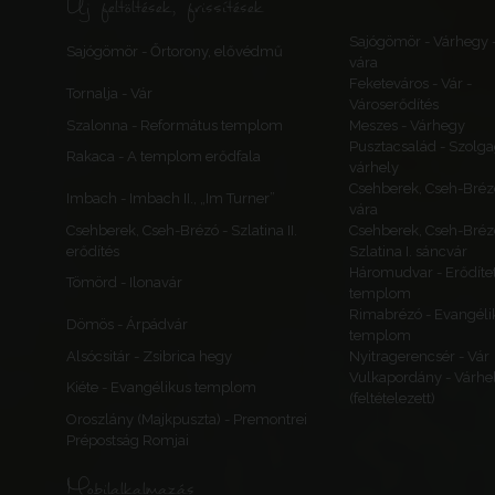
Új feltöltések, frissítések
Sajógömör - Várhegy 
Sajógömör - Őrtorony, elővédmű
vára
Feketeváros - Vár -
Tornalja - Vár
Városerődítés
Szalonna - Református templom
Meszes - Várhegy
Pusztacsalád - Szolga
Rakaca - A templom erődfala
várhely
Csehberek, Cseh-Bréz
Imbach - Imbach II., „Im Turner”
vára
Csehberek, Cseh-Brézó - Szlatina II.
Csehberek, Cseh-Bréz
erődítés
Szlatina I. sáncvár
Háromudvar - Erődítet
Tömörd - Ilonavár
templom
Rimabrézó - Evangéli
Dömös - Árpádvár
templom
Alsócsitár - Zsibrica hegy
Nyitragerencsér - Vár
Vulkapordány - Várhe
Kiéte - Evangélikus templom
(feltételezett)
Oroszlány (Majkpuszta) - Premontrei
Prépostság Romjai
Mobilalkalmazás