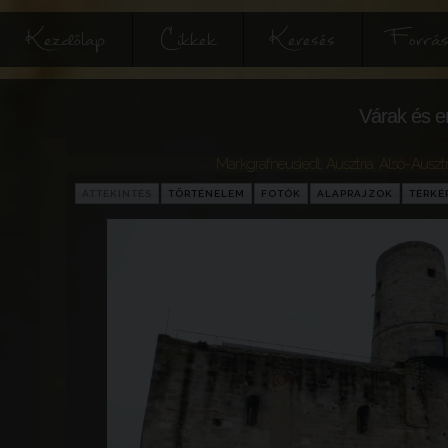
Kezdőlap
Cikkek
Keresés
Forrás
Várak és e
Markgrafneusiedl
,
Ausztria
,
Alsó-Ausztr
ÁTTEKINTÉS
TÖRTÉNELEM
FOTÓK
ALAPRAJZOK
TÉRKÉ