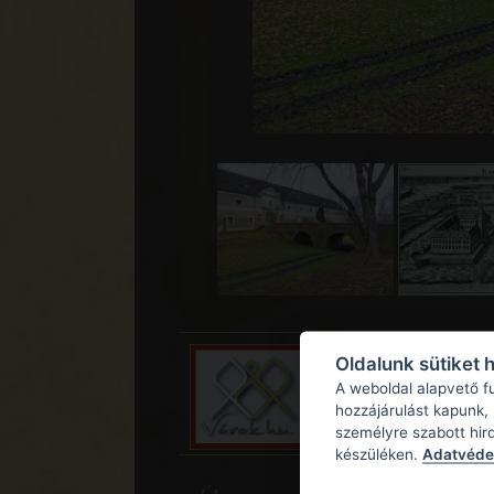
Oldalunk sütiket 
A weboldal alapvető f
hozzájárulást kapunk,
személyre szabott hir
készüléken.
Adatvédel