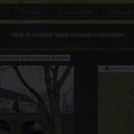
és
Források
Érdekességek
Magunkró
Várak és erődített helyek a Kárpát-medencében
ohrau
,
Ausztria
,
Alsó-Ausztria
,
Határon túli történelmi vármegye
- Harrach-ka
LAPRAJZOK
ÁBRÁZOLÁSOK
TÉRKÉP