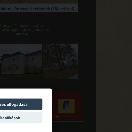
Válasszon fényképet az alábbi
riából, vagy az alaprajz ikonjaira
kattintva.
zes elfogadása
Beállítások