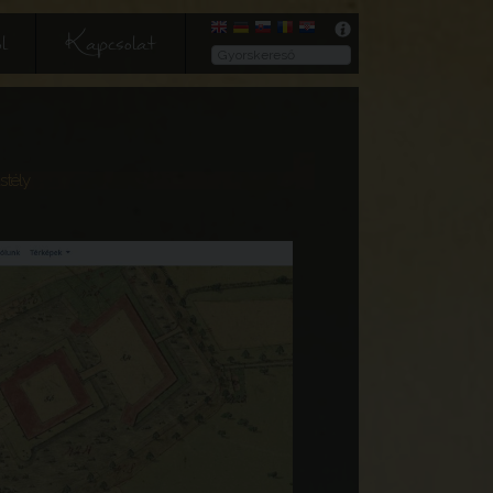
l
Kapcsolat
stély