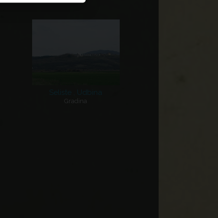
Seliste , Udbina
Gradina