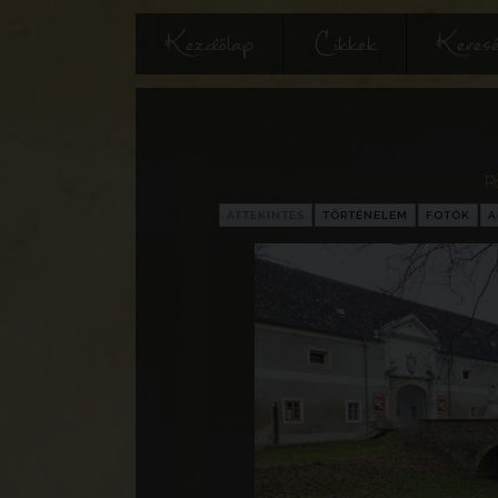
Kezdőlap
Cikkek
Keres
R
ÁTTEKINTÉS
TÖRTÉNELEM
FOTÓK
A