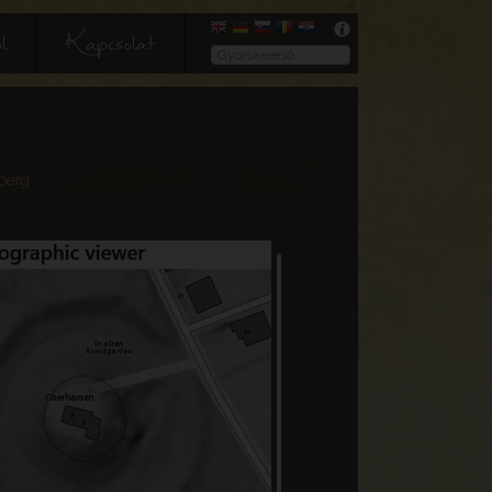
l
Kapcsolat
berg