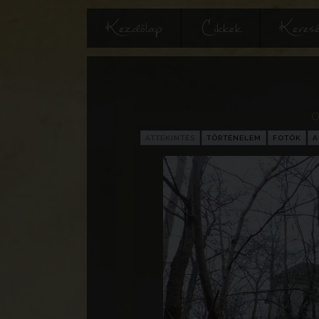
Kezdőlap
Cikkek
Keres
O
ÁTTEKINTÉS
TÖRTÉNELEM
FOTÓK
A