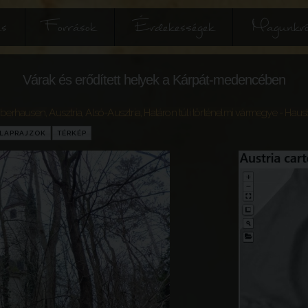
és
Források
Érdekességek
Magunkró
Várak és erődített helyek a Kárpát-medencében
berhausen
,
Ausztria
,
Alsó-Ausztria
,
Határon túli történelmi vármegye
- Haus
LAPRAJZOK
TÉRKÉP