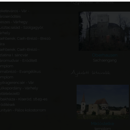
Kapcsolódó látnivalók
eketeváros - Vár -
ároserődítés
eszes - Várhegy
usztacsalád - Szolgagyőr,
árhely
sehberek, Cseh-Brézó - Brezó
ára
sehberek, Cseh-Brézó -
Oberhausen
zlatina I. sáncvár
Sachsengang
áromudvar - Erődített
emplom
Ajánlott látnivalók
imabrézó - Evangélikus
emplom
yitragerencsér - Vár
ulkapordány - Várhely
feltételezett)
ibakháza - Kiserőd, 1849-es
rődítések
urityán - Pálos kolostorrom
Miklóstelke
templom