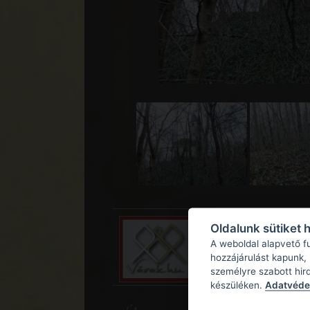
Oldalunk sütiket 
A weboldal alapvető f
hozzájárulást kapunk,
személyre szabott hir
készüléken.
Adatvédel