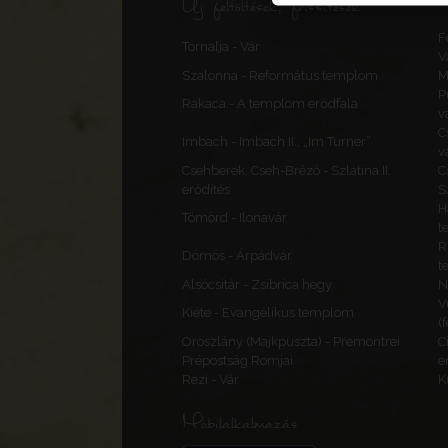
Új feltöltések, frissítések
F
Tornalja - Vár
V
Szalonna - Református templom
M
P
Rakaca - A templom erődfala
v
C
Imbach - Imbach II., „Im Turner”
v
Csehberek, Cseh-Brézó - Szlatina II.
C
erődítés
S
H
Tömörd - Ilonavár
t
R
Dömös - Árpádvár
t
Alsócsitár - Zsibrica hegy
N
V
Kiéte - Evangélikus templom
(
Oroszlány (Majkpuszta) - Premontrei
C
Prépostság Romjai
e
Rezi - Vár
K
Mobilalkalmazás