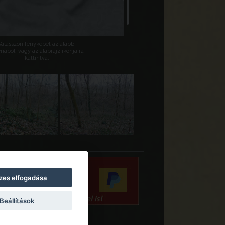
Válasszon fényképet az alábbi
riából, vagy az alaprajz ikonjaira
kattintva.
zes elfogadása
Beállítások