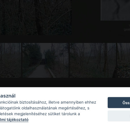
galé
használ
unkcióinak biztosításához, illetve amennyiben ehhez
Öss
 látogatóink oldalhasználatának megértéséhez, s
detések megjelenítéséhez sütiket tárolunk a
mi tájékoztató