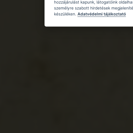
hozzájárulást kapunk, látogatóink oldalh
személyre szabott hirdetések megjeleníté
készüléken.
Adatvédelmi tájékoztató