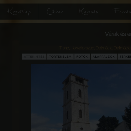
Kezdőlap
Cikkek
Keresés
Forrás
Várak és e
Tisno
,
Horvátország
,
Dalmácia
,
Dalmácia
ÁTTEKINTÉS
TÖRTÉNELEM
FOTÓK
ALAPRAJZOK
TÉRKÉ