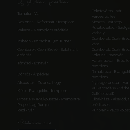
Új feltöltések, frissítések
Feketeváros - Vár -
Tornalja - Vár
Városerődítés
Szalonna - Református templom
Meszes - Várhegy
Pusztacsalád - Szolga
Rakaca - A templom erődfala
várhely
Csehberek, Cseh-Bréz
Imbach - Imbach II., „Im Turner”
vára
Csehberek, Cseh-Brézó - Szlatina II.
Csehberek, Cseh-Bréz
erődítés
Szlatina I. sáncvár
Háromudvar - Erődítet
Tömörd - Ilonavár
templom
Rimabrézó - Evangéli
Dömös - Árpádvár
templom
Alsócsitár - Zsibrica hegy
Nyitragerencsér - Vár
Vulkapordány - Várhe
Kiéte - Evangélikus templom
(feltételezett)
Oroszlány (Majkpuszta) - Premontrei
Cibakháza - Kiserőd, 
Prépostság Romjai
erődítések
Rezi - Vár
Kurityán - Pálos kolos
Mobilalkalmazás