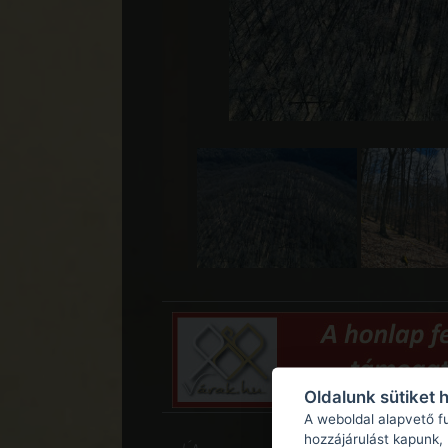
Oldalunk sütiket 
A weboldal alapvető f
hozzájárulást kapunk,