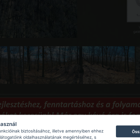
galé
használ
unkcióinak biztosításához, illetve amennyiben ehhez
Öss
 látogatóink oldalhasználatának megértéséhez, s