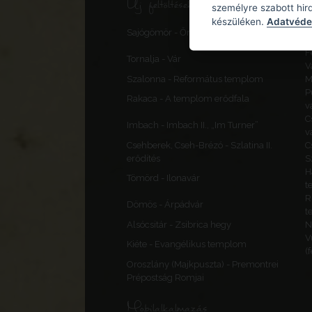
Új feltöltések, frissítések
személyre szabott hir
készüléken.
Adatvédel
S
Sajógömör - Őrtorony, elővédmű
v
F
Tornalja - Vár
V
Szalonna - Református templom
M
P
Rakaca - A templom erődfala
v
C
Imbach - Imbach II., „Im Turner”
v
Csehberek, Cseh-Brézó - Szlatina II.
C
erődítés
S
H
Tömörd - Ilonavár
t
R
Dömös - Árpádvár
t
Alsócsitár - Zsibrica hegy
N
V
Kiéte - Evangélikus templom
(
Oroszlány (Majkpuszta) - Premontrei
Prépostság Romjai
Mobilalkalmazás