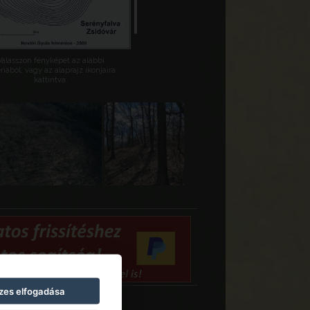
Válasszon fényképet az alábbi
riából, vagy az alaprajz ikonjaira
kattintva.
zes elfogadása