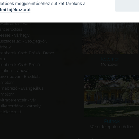
Kapcsolódó látnivalók
detések megjelenítéséhez sütiket tárolunk a
mi tájékoztató
ajógömör - Várhegy - Gömör
ára
eketeváros - Vár -
ároserődítés
eszes - Várhegy
usztacsalád - Szolgagyőr,
árhely
sehberek, Cseh-Brézó - Brezó
Kelemér
ára
Mohosvár
sehberek, Cseh-Brézó -
zlatina I. sáncvár
áromudvar - Erődített
emplom
imabrézó - Evangélikus
emplom
yitragerencsér - Vár
ulkapordány - Várhely
feltételezett)
Putnok
Vár és településerődítés