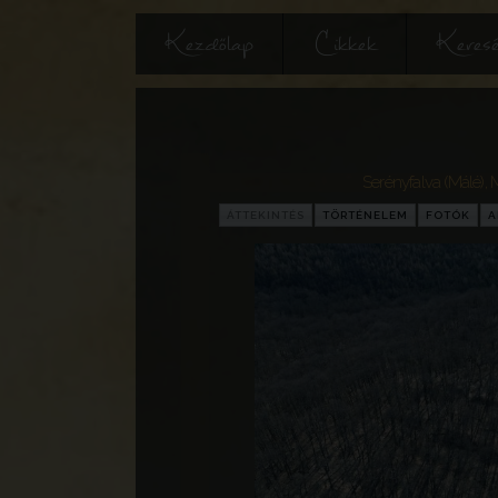
Kezdőlap
Cikkek
Keres
Serényfalva (Málé)
,
ÁTTEKINTÉS
TÖRTÉNELEM
FOTÓK
A