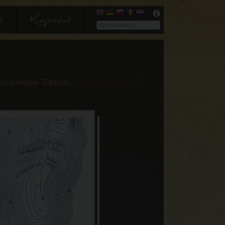
l
Kapcsolat
mi vármegye
- Zsidóvár