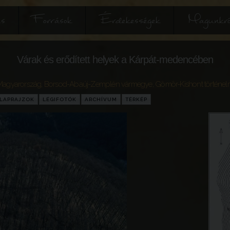
és
Források
Érdekességek
Magunkró
Várak és erődített helyek a Kárpát-medencében
Magyarország
,
Borsod-Abaúj-Zemplén vármegye
,
Gömör-Kishont történel
LAPRAJZOK
LÉGIFOTÓK
ARCHÍVUM
TÉRKÉP