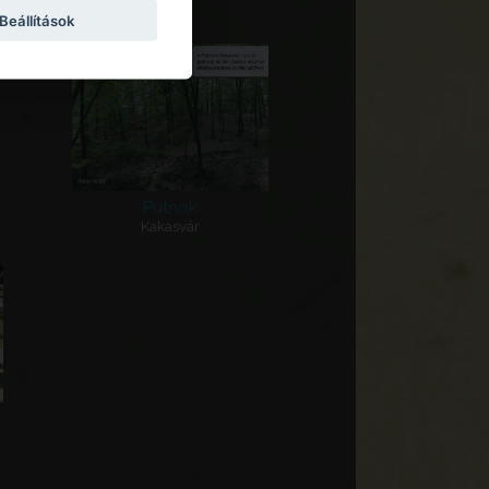
Beállítások
Putnok
Kakasvár