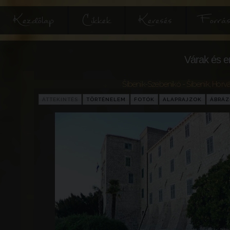
Kezdőlap
Cikkek
Keresés
Forrás
Várak és e
Šibenik-Szebenikó - Šibenik
,
Horvá
ÁTTEKINTÉS
TÖRTÉNELEM
FOTÓK
ALAPRAJZOK
ÁBRÁ