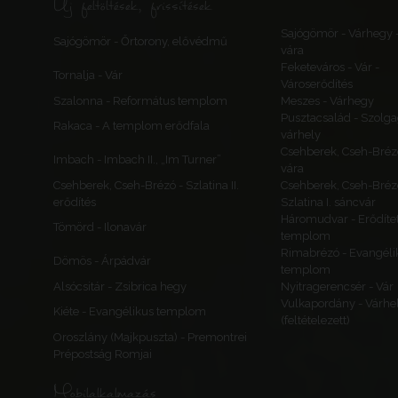
Új feltöltések, frissítések
Sajógömör - Várhegy 
Sajógömör - Őrtorony, elővédmű
vára
Feketeváros - Vár -
Tornalja - Vár
Városerődítés
Szalonna - Református templom
Meszes - Várhegy
Pusztacsalád - Szolga
Rakaca - A templom erődfala
várhely
Csehberek, Cseh-Bréz
Imbach - Imbach II., „Im Turner”
vára
Csehberek, Cseh-Brézó - Szlatina II.
Csehberek, Cseh-Bréz
erődítés
Szlatina I. sáncvár
Háromudvar - Erődítet
Tömörd - Ilonavár
templom
Rimabrézó - Evangéli
Dömös - Árpádvár
templom
Alsócsitár - Zsibrica hegy
Nyitragerencsér - Vár
Vulkapordány - Várhe
Kiéte - Evangélikus templom
(feltételezett)
Oroszlány (Majkpuszta) - Premontrei
Prépostság Romjai
Mobilalkalmazás