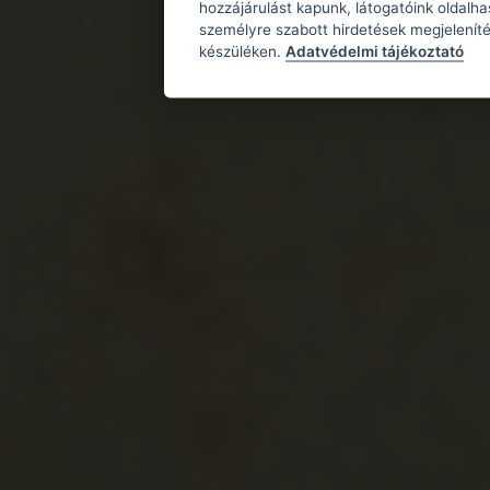
hozzájárulást kapunk, látogatóink oldalh
személyre szabott hirdetések megjeleníté
készüléken.
Adatvédelmi tájékoztató