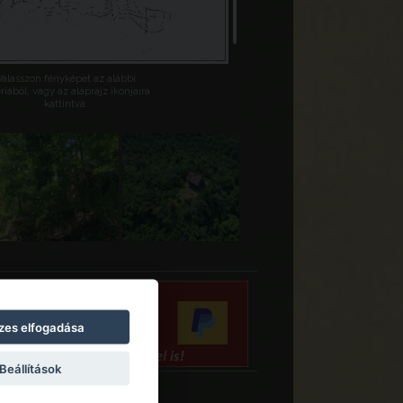
Válasszon fényképet az alábbi
riából, vagy az alaprajz ikonjaira
kattintva.
zes elfogadása
Beállítások