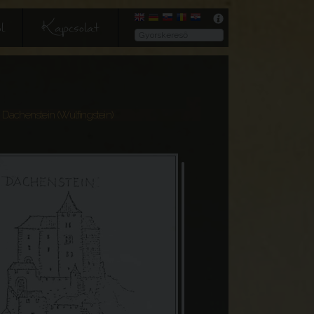
l
Kapcsolat
 Dachenstein (Wulfingstein)