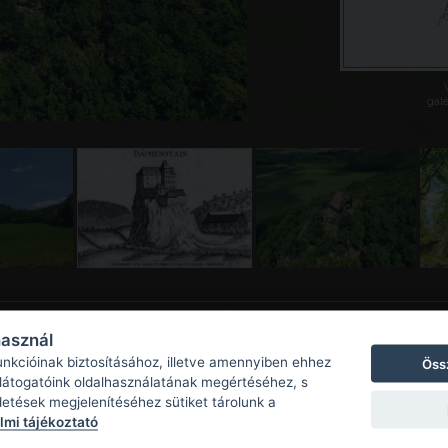
galé
használ
unkcióinak biztosításához, illetve amennyiben ehhez
Öss
 látogatóink oldalhasználatának megértéséhez, s
detések megjelenítéséhez sütiket tárolunk a
mi tájékoztató