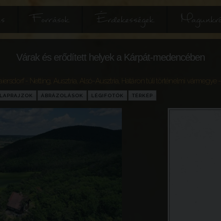
és
Források
Érdekességek
Magunkró
Várak és erődített helyek a Kárpát-medencében
ersdorf - Netting
,
Ausztria
,
Alsó-Ausztria
,
Határon túli történelmi vármegye
-
LAPRAJZOK
ÁBRÁZOLÁSOK
LÉGIFOTÓK
TÉRKÉP