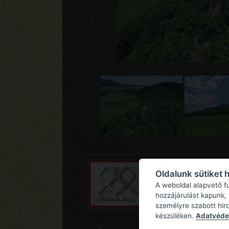
Oldalunk sütiket 
A weboldal alapvető f
hozzájárulást kapunk,
személyre szabott hir
készüléken.
Adatvédel