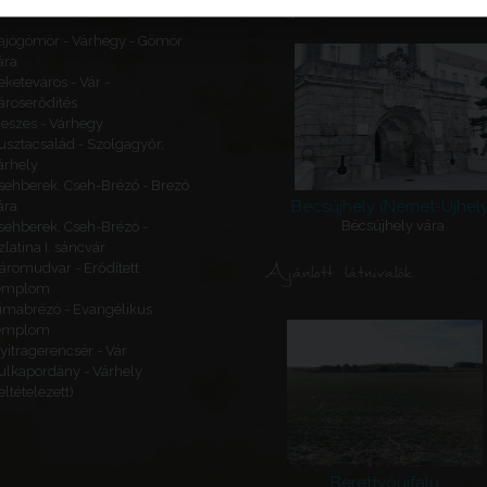
Kapcsolódó látnivalók
ajógömör - Várhegy - Gömör
ára
eketeváros - Vár -
ároserődítés
eszes - Várhegy
usztacsalád - Szolgagyőr,
árhely
sehberek, Cseh-Brézó - Brezó
Bécsújhely (Német-Újhely
ára
Bécsújhely vára
sehberek, Cseh-Brézó -
zlatina I. sáncvár
Ajánlott látnivalók
áromudvar - Erődített
emplom
imabrézó - Evangélikus
emplom
yitragerencsér - Vár
ulkapordány - Várhely
feltételezett)
Berettyóújfalu