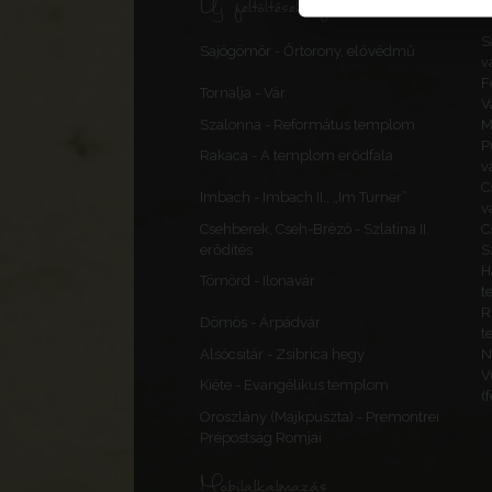
Új feltöltések, frissítések
S
Sajógömör - Őrtorony, elővédmű
v
F
Tornalja - Vár
V
Szalonna - Református templom
M
P
Rakaca - A templom erődfala
v
C
Imbach - Imbach II., „Im Turner”
v
Csehberek, Cseh-Brézó - Szlatina II.
C
erődítés
S
H
Tömörd - Ilonavár
t
R
Dömös - Árpádvár
t
Alsócsitár - Zsibrica hegy
N
V
Kiéte - Evangélikus templom
(
Oroszlány (Majkpuszta) - Premontrei
Prépostság Romjai
Mobilalkalmazás