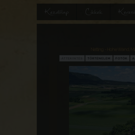
Kezdőlap
Cikkek
Keres
Netting - Hohe Wand, Mai
ÁTTEKINTÉS
TÖRTÉNELEM
FOTÓK
A