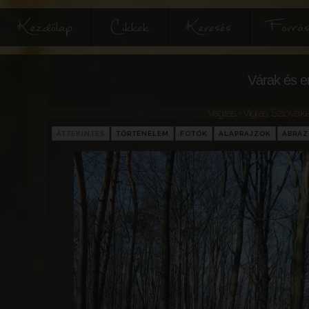
Kezdőlap
Cikkek
Keresés
Forrás
Várak és e
Végles - Vígľaš
,
Szlováki
ÁTTEKINTÉS
TÖRTÉNELEM
FOTÓK
ALAPRAJZOK
ÁBRÁ