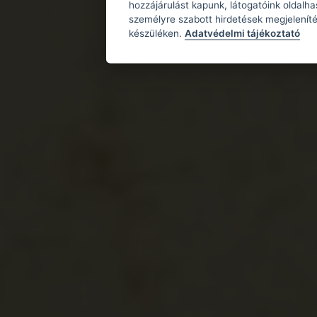
hozzájárulást kapunk, látogatóink oldalh
személyre szabott hirdetések megjeleníté
készüléken.
Adatvédelmi tájékoztató