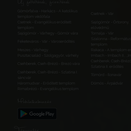
Új feltöltések, frissítések
Gömörfalva - Harkács - A katolikus
Csetnek - Vár
templom védőfala
Csetnek - Evangélikus erődített
Sajógömör - Őrtorony,
templom
elővédmű
Sajógömör - Várhegy - Gömör vára
Tornalja - Vár
Szalonna - Református
Feketeváros - Vár - Városerődítés
templom
Meszes - Várhegy
Rakaca - A templom er
Pusztacsalád - Szolgagyőr, várhely
Imbach - Imbach II., „I
Csehberek, Cseh-Brézó
Csehberek, Cseh-Brézó - Brezó vára
Szlatina II. erődítés
Csehberek, Cseh-Brézó - Szlatina I.
Tömörd - Ilonavár
sáncvár
Háromudvar - Erődített templom
Dömös - Árpádvár
Rimabrézó - Evangélikus templom
Mobilalkalmazás
Támogatás