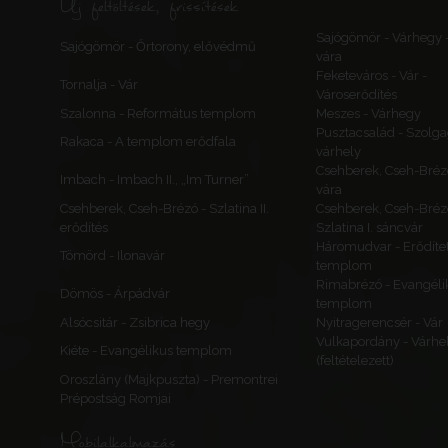
Új feltöltések, frissítések
Sajógömör - Várhegy 
Sajógömör - Őrtorony, elővédmű
vára
Feketeváros - Vár -
Tornalja - Vár
Városerődítés
Szalonna - Református templom
Meszes - Várhegy
Pusztacsalád - Szolga
Rakaca - A templom erődfala
várhely
Csehberek, Cseh-Bréz
Imbach - Imbach II., „Im Turner”
vára
Csehberek, Cseh-Brézó - Szlatina II.
Csehberek, Cseh-Bréz
erődítés
Szlatina I. sáncvár
Háromudvar - Erődítet
Tömörd - Ilonavár
templom
Rimabrézó - Evangéli
Dömös - Árpádvár
templom
Alsócsitár - Zsibrica hegy
Nyitragerencsér - Vár
Vulkapordány - Várhe
Kiéte - Evangélikus templom
(feltételezett)
Oroszlány (Majkpuszta) - Premontrei
Prépostság Romjai
Mobilalkalmazás