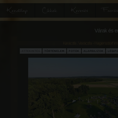
Kezdőlap
Cikkek
Keresés
Forrás
Várak és e
Karácsfa , Varácsfa - Hagensdorf 
ÁTTEKINTÉS
TÖRTÉNELEM
FOTÓK
ALAPRAJZOK
LÉGIF