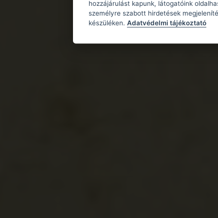
hozzájárulást kapunk, látogatóink oldalh
személyre szabott hirdetések megjeleníté
készüléken.
Adatvédelmi tájékoztató