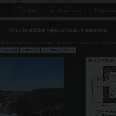
és
Források
Érdekességek
Magunkró
Várak és erődített helyek a Kárpát-medencében
tria
,
Burgenland
,
Sopron történelmi vármegye
- Keresztelő Szent János tem
LAPRAJZOK
LÉGIFOTÓK
ARCHÍVUM
TÉRKÉP