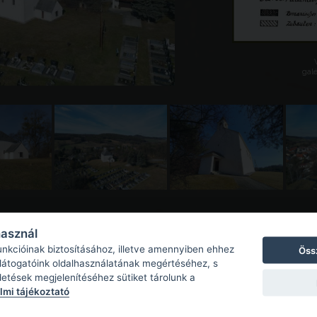
galé
használ
unkcióinak biztosításához, illetve amennyiben ehhez
Öss
 látogatóink oldalhasználatának megértéséhez, s
detések megjelenítéséhez sütiket tárolunk a
mi tájékoztató