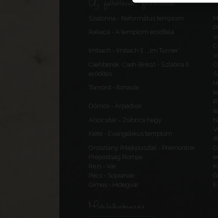
Új feltöltések, frissítések
Szalonna - Református templom
M
P
Rakaca - A templom erődfala
v
C
Imbach - Imbach II., „Im Turner”
v
Csehberek, Cseh-Brézó - Szlatina II.
C
erődítés
S
H
Tömörd - Ilonavár
t
R
Dömös - Árpádvár
t
Alsócsitár - Zsibrica hegy
N
V
Kiéte - Evangélikus templom
(
Oroszlány (Majkpuszta) - Premontrei
C
Prépostság Romjai
e
Rezi - Vár
K
Pécs - Sopianae
G
Gímes - Hidegvár
E
Mobilalkalmazás