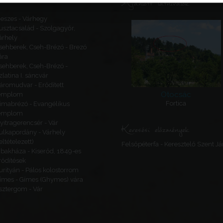
Ajánlott látnivalók
eszes - Várhegy
usztacsalád - Szolgagyőr,
árhely
sehberek, Cseh-Brézó - Brezó
ára
sehberek, Cseh-Brézó -
zlatina I. sáncvár
áromudvar - Erődített
Otocsác
emplom
Fortica
imabrézó - Evangélikus
emplom
yitragerencsér - Vár
Keresési előzmények
ulkapordány - Várhely
feltételezett)
Felsőpéterfa - Keresztelő Szent 
ibakháza - Kiserőd, 1849-es
rődítések
urityán - Pálos kolostorrom
ímes - Gímes (Ghymes) vára
sztergom - Vár