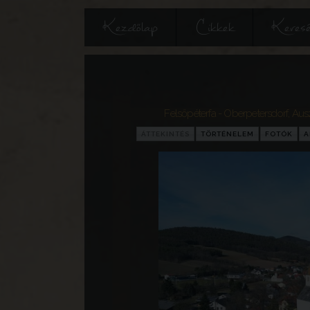
Kezdőlap
Cikkek
Keres
Felsőpéterfa - Oberpetersdorf
,
Ausz
ÁTTEKINTÉS
TÖRTÉNELEM
FOTÓK
A