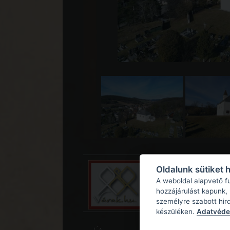
Oldalunk sütiket 
A weboldal alapvető f
hozzájárulást kapunk,
személyre szabott hir
készüléken.
Adatvédel