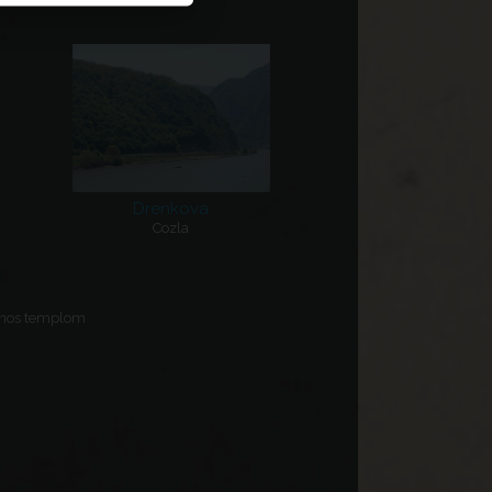
Drenkova
Cozla
János templom