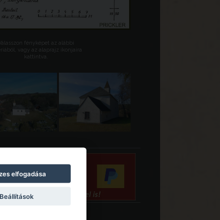
Válasszon fényképet az alábbi
riából, vagy az alaprajz ikonjaira
kattintva.
zes elfogadása
Beállítások