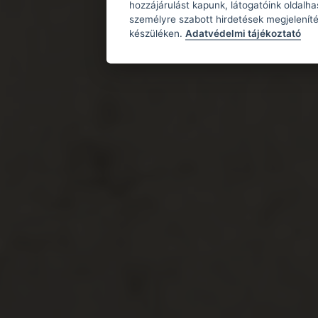
hozzájárulást kapunk, látogatóink oldalh
személyre szabott hirdetések megjeleníté
készüléken.
Adatvédelmi tájékoztató