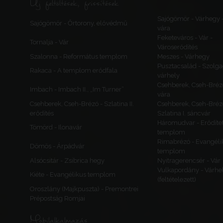
Új feltöltések, frissítések
Sajógömör - Várhegy 
Sajógömör - Őrtorony, elővédmű
vára
Feketeváros - Vár -
Tornalja - Vár
Városerődítés
Szalonna - Református templom
Meszes - Várhegy
Pusztacsalád - Szolga
Rakaca - A templom erődfala
várhely
Csehberek, Cseh-Bréz
Imbach - Imbach II., „Im Turner”
vára
Csehberek, Cseh-Brézó - Szlatina II.
Csehberek, Cseh-Bréz
erődítés
Szlatina I. sáncvár
Háromudvar - Erődítet
Tömörd - Ilonavár
templom
Rimabrézó - Evangéli
Dömös - Árpádvár
templom
Alsócsitár - Zsibrica hegy
Nyitragerencsér - Vár
Vulkapordány - Várhe
Kiéte - Evangélikus templom
(feltételezett)
Oroszlány (Majkpuszta) - Premontrei
Prépostság Romjai
Mobilalkalmazás