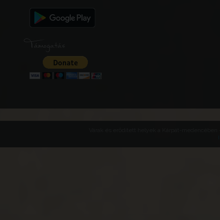
Támogatás
Várak és erődített helyek a Kárpát-medencében -