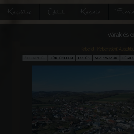
Kezdőlap
Cikkek
Keresés
Forrás
Várak és e
Kabold - Kobersdorf
,
Ausztria
ÁTTEKINTÉS
TÖRTÉNELEM
FOTÓK
ALAPRAJZOK
LÉGIF