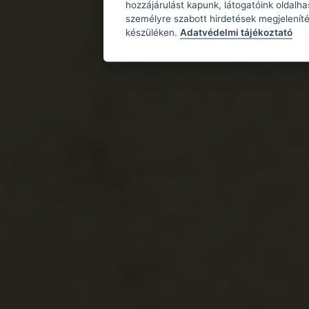
hozzájárulást kapunk, látogatóink oldalh
személyre szabott hirdetések megjeleníté
készüléken.
Adatvédelmi tájékoztató