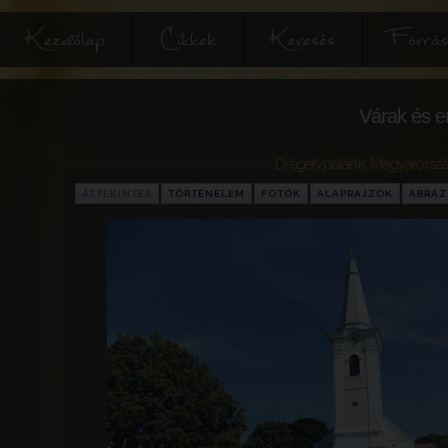
Kezdőlap
Cikkek
Keresés
Forrás
Várak és e
Drégelypalánk
,
Magyarorsz
ÁTTEKINTÉS
TÖRTÉNELEM
FOTÓK
ALAPRAJZOK
ÁBRÁ