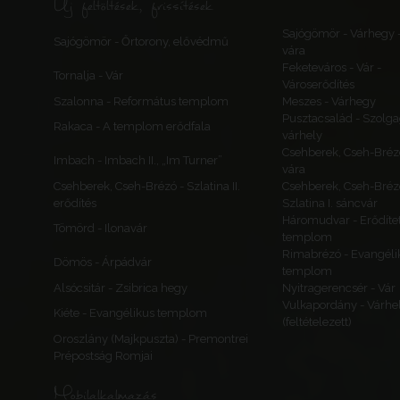
Új feltöltések, frissítések
Sajógömör - Várhegy 
Sajógömör - Őrtorony, elővédmű
vára
Feketeváros - Vár -
Tornalja - Vár
Városerődítés
Szalonna - Református templom
Meszes - Várhegy
Pusztacsalád - Szolga
Rakaca - A templom erődfala
várhely
Csehberek, Cseh-Bréz
Imbach - Imbach II., „Im Turner”
vára
Csehberek, Cseh-Brézó - Szlatina II.
Csehberek, Cseh-Bréz
erődítés
Szlatina I. sáncvár
Háromudvar - Erődítet
Tömörd - Ilonavár
templom
Rimabrézó - Evangéli
Dömös - Árpádvár
templom
Alsócsitár - Zsibrica hegy
Nyitragerencsér - Vár
Vulkapordány - Várhe
Kiéte - Evangélikus templom
(feltételezett)
Oroszlány (Majkpuszta) - Premontrei
Prépostság Romjai
Mobilalkalmazás