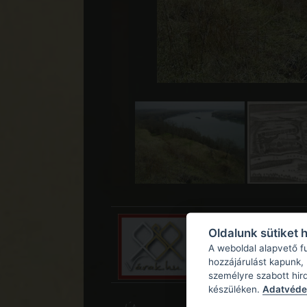
Oldalunk sütiket 
A weboldal alapvető f
hozzájárulást kapunk,
személyre szabott hir
készüléken.
Adatvédel