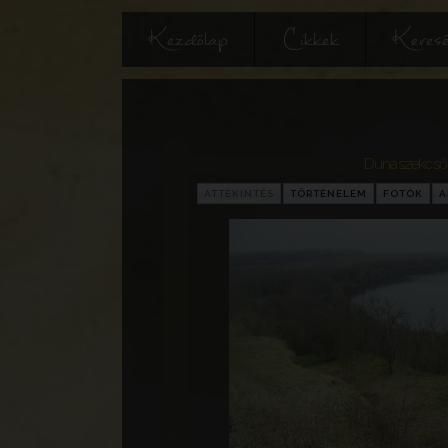
Kezdőlap
Cikkek
Keres
Dunaszekcső
ÁTTEKINTÉS
TÖRTÉNELEM
FOTÓK
A