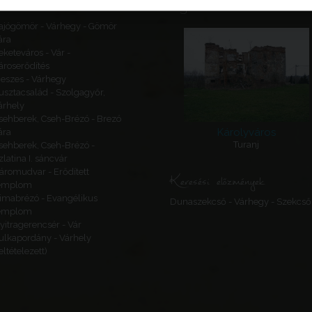
Ajánlott látnivalók
ajógömör - Várhegy - Gömör
ára
eketeváros - Vár -
ároserődítés
eszes - Várhegy
usztacsalád - Szolgagyőr,
árhely
sehberek, Cseh-Brézó - Brezó
Károlyváros
ára
Turanj
sehberek, Cseh-Brézó -
zlatina I. sáncvár
áromudvar - Erődített
Keresési előzmények
emplom
imabrézó - Evangélikus
Dunaszekcső - Várhegy - Szekcső
emplom
yitragerencsér - Vár
ulkapordány - Várhely
feltételezett)