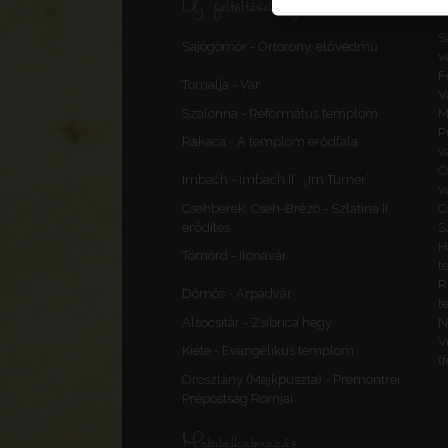
Új feltöltések, frissítések
S
Sajógömör - Őrtorony, elővédmű
v
F
Tornalja - Vár
V
Szalonna - Református templom
M
P
Rakaca - A templom erődfala
v
C
Imbach - Imbach II., „Im Turner”
v
Csehberek, Cseh-Brézó - Szlatina II.
C
erődítés
S
H
Tömörd - Ilonavár
t
R
Dömös - Árpádvár
t
Alsócsitár - Zsibrica hegy
N
V
Kiéte - Evangélikus templom
(
Oroszlány (Majkpuszta) - Premontrei
Prépostság Romjai
Mobilalkalmazás