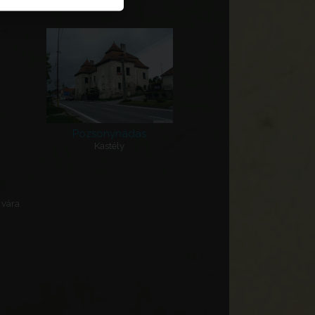
Pozsonynádas
Kastély
 vára