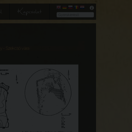
l
Kapcsolat
y - Szekcső vára