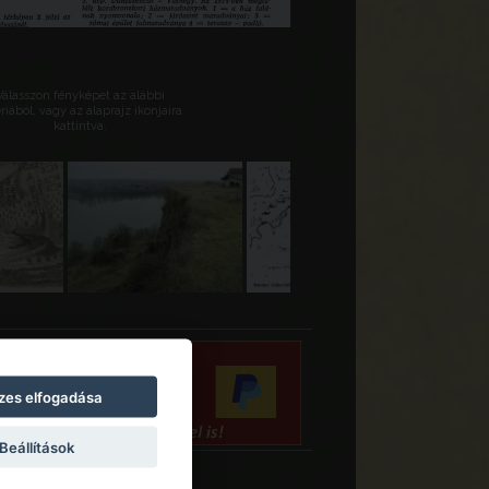
Válasszon fényképet az alábbi
riából, vagy az alaprajz ikonjaira
kattintva.
zes elfogadása
Beállítások