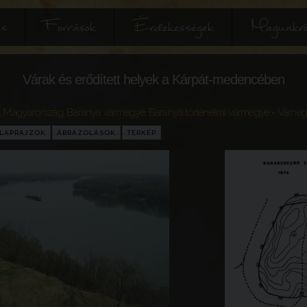
és
Források
Érdekességek
Magunkró
Várak és erődített helyek a Kárpát-medencében
,
Magyarország
,
Baranya vármegye
,
Baranya történelmi vármegye
- Várheg
LAPRAJZOK
ÁBRÁZOLÁSOK
TÉRKÉP