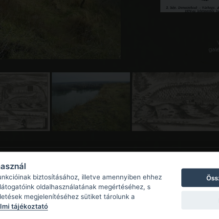
galé
használ
unkcióinak biztosításához, illetve amennyiben ehhez
Öss
 látogatóink oldalhasználatának megértéséhez, s
detések megjelenítéséhez sütiket tárolunk a
mi tájékoztató