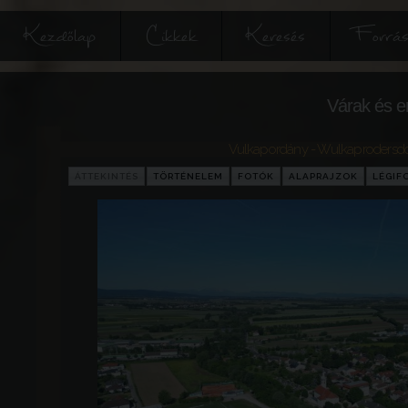
Kezdőlap
Cikkek
Keresés
Forrás
Várak és e
Vulkapordány - Wulkaprodersdo
ÁTTEKINTÉS
TÖRTÉNELEM
FOTÓK
ALAPRAJZOK
LÉGIF