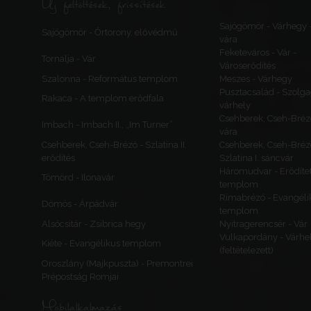
Új feltöltések, frissítések
Sajógömör - Várhegy 
Sajógömör - Őrtorony, elővédmű
vára
Feketeváros - Vár -
Tornalja - Vár
Városerődítés
Szalonna - Református templom
Meszes - Várhegy
Pusztacsalád - Szolga
Rakaca - A templom erődfala
várhely
Csehberek, Cseh-Bréz
Imbach - Imbach II., „Im Turner”
vára
Csehberek, Cseh-Brézó - Szlatina II.
Csehberek, Cseh-Bréz
erődítés
Szlatina I. sáncvár
Háromudvar - Erődítet
Tömörd - Ilonavár
templom
Rimabrézó - Evangéli
Dömös - Árpádvár
templom
Alsócsitár - Zsibrica hegy
Nyitragerencsér - Vár
Vulkapordány - Várhe
Kiéte - Evangélikus templom
(feltételezett)
Oroszlány (Majkpuszta) - Premontrei
Prépostság Romjai
Mobilalkalmazás