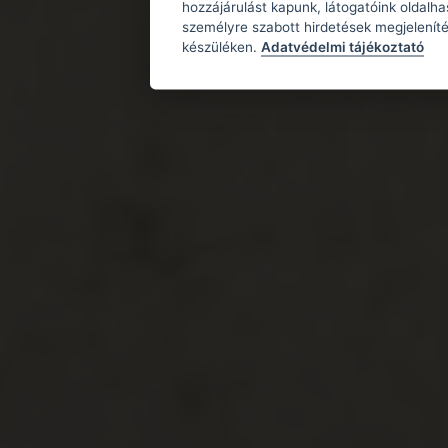
hozzájárulást kapunk, látogatóink oldalh
személyre szabott hirdetések megjeleníté
készüléken.
Adatvédelmi tájékoztató