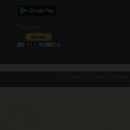
Támogatás
Várak és erődített helyek a Kárpát-medencében -