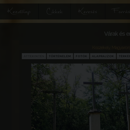
Kezdőlap
Cikkek
Keresés
Forrás
Várak és e
Kisszékely
,
Magyaror
ÁTTEKINTÉS
TÖRTÉNELEM
FOTÓK
ALAPRAJZOK
TÉRKÉ