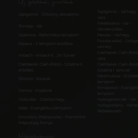
Új feltöltések, frissítések
Sajógömör - Várhegy 
Sajógömör - Őrtorony, elővédmű
vára
Feketeváros - Vár -
Tornalja - Vár
Városerődítés
Szalonna - Református templom
Meszes - Várhegy
Pusztacsalád - Szolga
Rakaca - A templom erődfala
várhely
Csehberek, Cseh-Bréz
Imbach - Imbach II., „Im Turner”
vára
Csehberek, Cseh-Brézó - Szlatina II.
Csehberek, Cseh-Bréz
erődítés
Szlatina I. sáncvár
Háromudvar - Erődítet
Tömörd - Ilonavár
templom
Rimabrézó - Evangéli
Dömös - Árpádvár
templom
Alsócsitár - Zsibrica hegy
Nyitragerencsér - Vár
Vulkapordány - Várhe
Kiéte - Evangélikus templom
(feltételezett)
Oroszlány (Majkpuszta) - Premontrei
Prépostság Romjai
Mobilalkalmazás