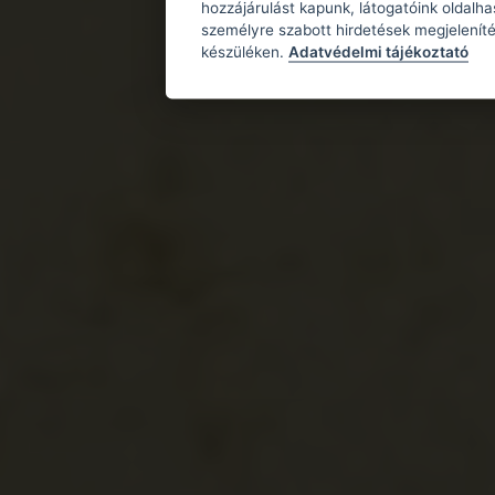
hozzájárulást kapunk, látogatóink oldalh
személyre szabott hirdetések megjeleníté
készüléken.
Adatvédelmi tájékoztató