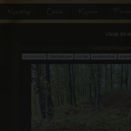
Kezdőlap
Cikkek
Keresés
Forrás
Várak és e
Lasztonya
,
Magyaror
ÁTTEKINTÉS
TÖRTÉNELEM
FOTÓK
ALAPRAJZOK
VIDEÓ