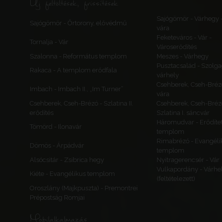
Új feltöltések, frissítések
Sajógömör - Várhegy 
Sajógömör - Őrtorony, elővédmű
vára
Feketeváros - Vár -
Tornalja - Vár
Városerődítés
Szalonna - Református templom
Meszes - Várhegy
Pusztacsalád - Szolga
Rakaca - A templom erődfala
várhely
Csehberek, Cseh-Bréz
Imbach - Imbach II., „Im Turner”
vára
Csehberek, Cseh-Brézó - Szlatina II.
Csehberek, Cseh-Bréz
erődítés
Szlatina I. sáncvár
Háromudvar - Erődítet
Tömörd - Ilonavár
templom
Rimabrézó - Evangéli
Dömös - Árpádvár
templom
Alsócsitár - Zsibrica hegy
Nyitragerencsér - Vár
Vulkapordány - Várhe
Kiéte - Evangélikus templom
(feltételezett)
Oroszlány (Majkpuszta) - Premontrei
Prépostság Romjai
Mobilalkalmazás