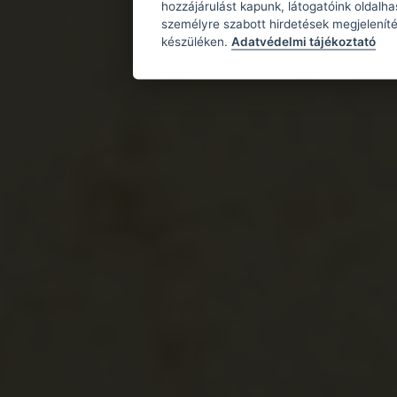
hozzájárulást kapunk, látogatóink oldalh
személyre szabott hirdetések megjeleníté
készüléken.
Adatvédelmi tájékoztató