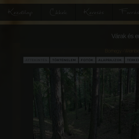
Kezdőlap
Cikkek
Keresés
Forrás
Várak és e
Borhegy - Weinb
ÁTTEKINTÉS
TÖRTÉNELEM
FOTÓK
ALAPRAJZOK
TÉRKÉ