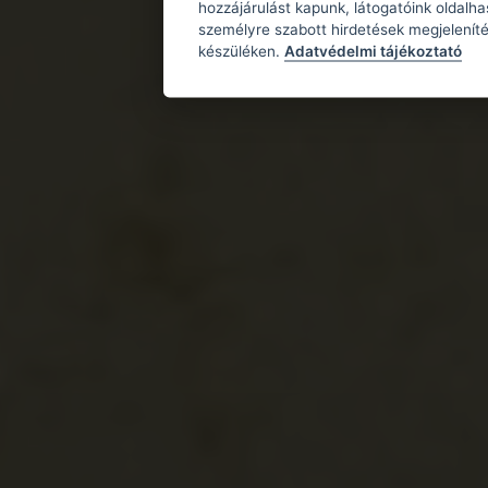
hozzájárulást kapunk, látogatóink oldalh
személyre szabott hirdetések megjeleníté
készüléken.
Adatvédelmi tájékoztató