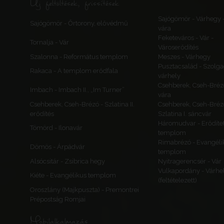
Új feltöltések, frissítések
Sajógömör - Várhegy 
Sajógömör - Őrtorony, elővédmű
vára
Feketeváros - Vár -
Tornalja - Vár
Városerődítés
Szalonna - Református templom
Meszes - Várhegy
Pusztacsalád - Szolga
Rakaca - A templom erődfala
várhely
Csehberek, Cseh-Bréz
Imbach - Imbach II., „Im Turner”
vára
Csehberek, Cseh-Brézó - Szlatina II.
Csehberek, Cseh-Bréz
erődítés
Szlatina I. sáncvár
Háromudvar - Erődítet
Tömörd - Ilonavár
templom
Rimabrézó - Evangéli
Dömös - Árpádvár
templom
Alsócsitár - Zsibrica hegy
Nyitragerencsér - Vár
Vulkapordány - Várhe
Kiéte - Evangélikus templom
(feltételezett)
Oroszlány (Majkpuszta) - Premontrei
Prépostság Romjai
Mobilalkalmazás