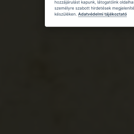
hozzájárulást kapunk, látogatóink oldalh
személyre szabott hirdetések megjeleníté
készüléken.
Adatvédelmi tájékoztató