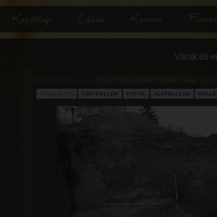
Kezdőlap
Cikkek
Keresés
Forrás
Várak és e
Mosonmagyaróvár
,
Magyarország
,
Győr
ÁTTEKINTÉS
TÖRTÉNELEM
FOTÓK
ALAPRAJZOK
MELLÉ