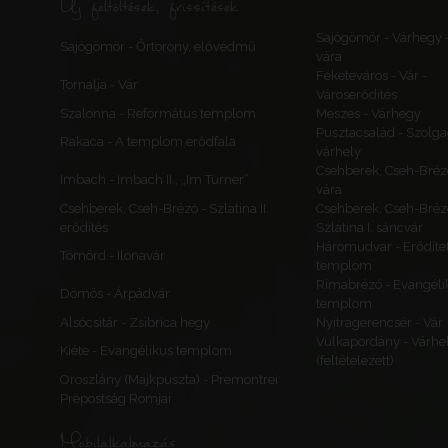
Új feltöltések, frissítések
Sajógömör - Várhegy 
Sajógömör - Őrtorony, elővédmű
vára
Feketeváros - Vár -
Tornalja - Vár
Városerődítés
Szalonna - Református templom
Meszes - Várhegy
Pusztacsalád - Szolga
Rakaca - A templom erődfala
várhely
Csehberek, Cseh-Bréz
Imbach - Imbach II., „Im Turner”
vára
Csehberek, Cseh-Brézó - Szlatina II.
Csehberek, Cseh-Bréz
erődítés
Szlatina I. sáncvár
Háromudvar - Erődítet
Tömörd - Ilonavár
templom
Rimabrézó - Evangéli
Dömös - Árpádvár
templom
Alsócsitár - Zsibrica hegy
Nyitragerencsér - Vár
Vulkapordány - Várhe
Kiéte - Evangélikus templom
(feltételezett)
Oroszlány (Majkpuszta) - Premontrei
Prépostság Romjai
Mobilalkalmazás