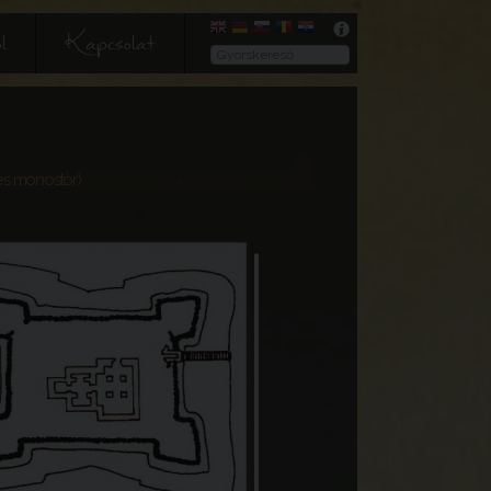
l
Kapcsolat
és monostor)