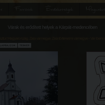
és
Források
Érdekességek
Magunkró
Várak és erődített helyek a Kárpát-medencében
sztúr
,
Magyarország
,
Zala vármegye
,
Zala történelmi vármegye
- Vár (benc
LAPRAJZOK
TÉRKÉP