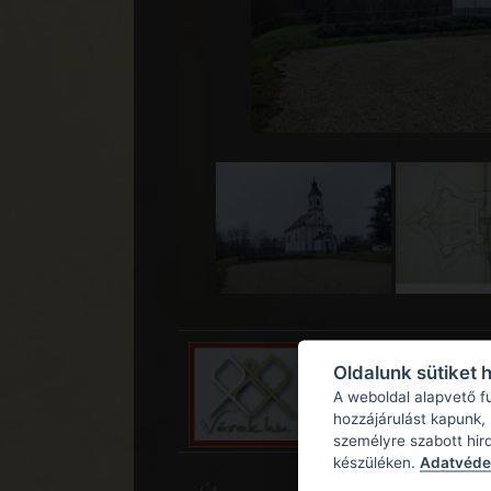
Oldalunk sütiket 
A weboldal alapvető f
hozzájárulást kapunk,
személyre szabott hir
készüléken.
Adatvédel