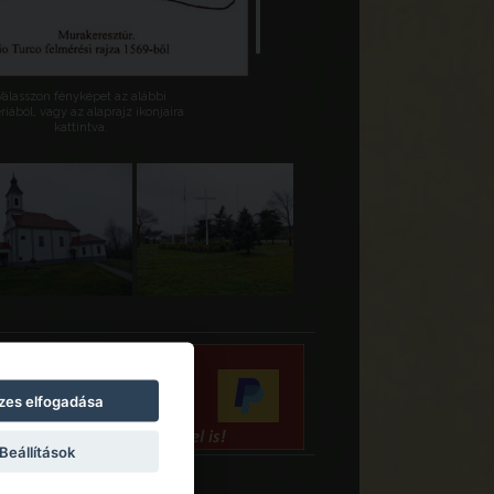
Válasszon fényképet az alábbi
riából, vagy az alaprajz ikonjaira
kattintva.
zes elfogadása
Beállítások