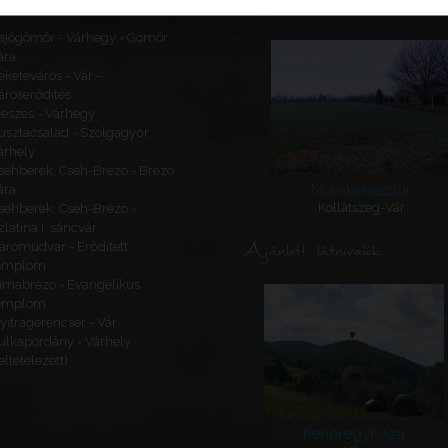
Kapcsolódó látnivalók
ajógömör - Várhegy - Gömör
ára
eketeváros - Vár -
ároserődítés
eszes - Várhegy
usztacsalád - Szolgagyőr,
árhely
sehberek, Cseh-Brézó - Brezó
Murakeresztúr
ára
Kollátszeg-Vár
sehberek, Cseh-Brézó -
zlatina I. sáncvár
Ajánlott látnivalók
áromudvar - Erődített
emplom
imabrézó - Evangélikus
emplom
yitragerencsér - Vár
ulkapordány - Várhely
feltételezett)
Fehéregyháza