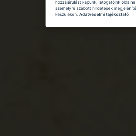
hozzájárulást kapunk, látogatóink oldalh
személyre szabott hirdetések megjeleníté
készüléken.
Adatvédelmi tájékoztató