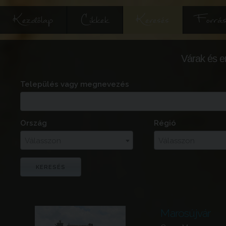
Kezdőlap
Cikkek
Keresés
Forrás
Várak és e
Település vagy megnevezés
Ország
Régió
Válasszon
Válasszon
Marosújvár