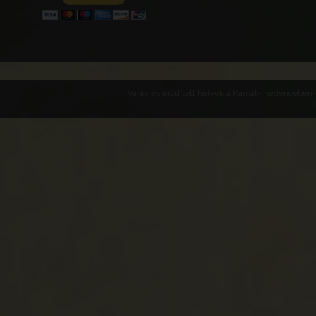
Várak és erődített helyek a Kárpát-medencében -