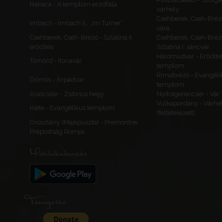
Rakaca - A templom erődfala
várhely
Csehberek, Cseh-Bréz
Imbach - Imbach II., „Im Turner”
vára
Csehberek, Cseh-Brézó - Szlatina II.
Csehberek, Cseh-Bréz
erődítés
Szlatina I. sáncvár
Háromudvar - Erődítet
Tömörd - Ilonavár
templom
Rimabrézó - Evangéli
Dömös - Árpádvár
templom
Alsócsitár - Zsibrica hegy
Nyitragerencsér - Vár
Vulkapordány - Várhe
Kiéte - Evangélikus templom
(feltételezett)
Oroszlány (Majkpuszta) - Premontrei
Prépostság Romjai
Mobilalkalmazás
Támogatás