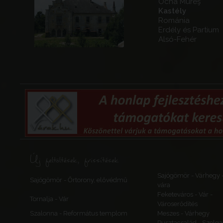
Ocna Mureş
Kastély
Románia
Erdély és Partium
Alsó-Fehér
Új feltöltések, frissítések
Sajógömör - Várhegy 
Sajógömör - Őrtorony, elővédmű
vára
Feketeváros - Vár -
Tornalja - Vár
Városerődítés
Szalonna - Református templom
Meszes - Várhegy
Pusztacsalád - Szolga