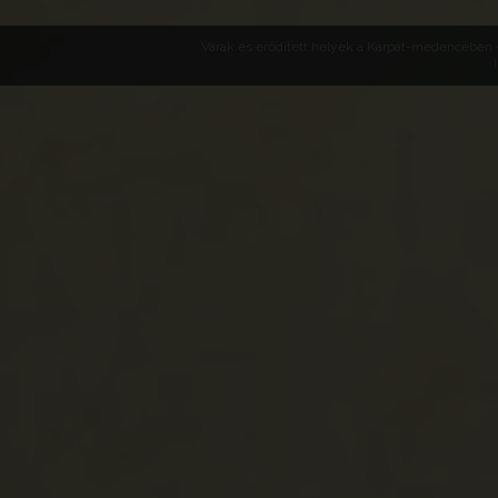
Várak és erődített helyek a Kárpát-medencében -