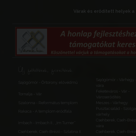
Várak és erődített helyek
Új feltöltések, frissítések
Sajógömör - Várhegy 
Sajógömör - Őrtorony, elővédmű
vára
Feketeváros - Vár -
Tornalja - Vár
Városerődítés
Szalonna - Református templom
Meszes - Várhegy
Pusztacsalád - Szolga
Rakaca - A templom erődfala
várhely
Csehberek, Cseh-Bréz
Imbach - Imbach II., „Im Turner”
vára
Csehberek, Cseh-Brézó - Szlatina II.
Csehberek, Cseh-Bréz