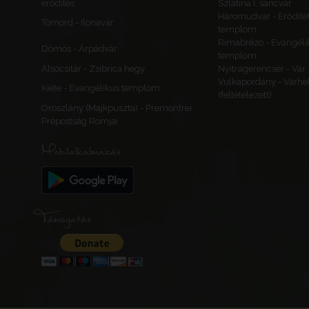
erődítés
Szlatina I. sáncvár
Háromudvar - Erődítet
Tömörd - Ilonavár
templom
Rimabrézó - Evangéli
Dömös - Árpádvár
templom
Alsócsitár - Zsibrica hegy
Nyitragerencsér - Vár
Vulkapordány - Várhe
Kiéte - Evangélikus templom
(feltételezett)
Oroszlány (Majkpuszta) - Premontrei
Prépostság Romjai
Mobilalkalmazás
Támogatás