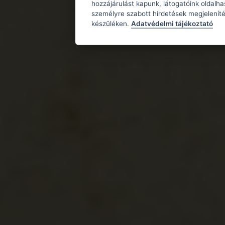
hozzájárulást kapunk, látogatóink oldalh
személyre szabott hirdetések megjeleníté
készüléken.
Adatvédelmi tájékoztató