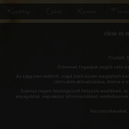
Kezdőlap
Cikkek
Keresés
Forrás
Várak és e
Tisztelt 
Örömmel fogadjuk segítő célú ész
Az 1999 ben indított, majd 2016 őszén megújított ho
látnivalók aktualizálása, illetve 
Számos régen feldolgozott helyszín
esetében, az
anyagokkal, naprakész információkkal rendelkeznek,
Hozzászólásokat, 