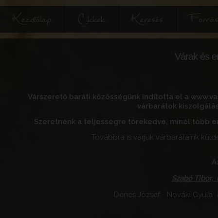
Kezdőlap
Cikkek
Keresés
Forrás
Várak és e
Várszerető baráti közösségünk indította el a www.var
várbarátok kiszolgálás
Szeretnénk a teljességre törekedve, minél több e
Továbbra is várjuk várbarátaink külde
A
Szabó Tibor,
Dénes József,
Nováki Gyula