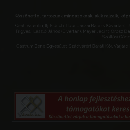
Köszönettel tartozunk mindazoknak, akik rajzaik, képe
Cseh Valentin, Ifj. Fidrich Tibor, Jászai Balázs (Civertan),
Frigyes, László János (Civertan), Mayer Jácint, Orosz D
Szöllősi Gábor
Castrum Bene Egyesület, Szádvárért Baráti Kör, Várjár