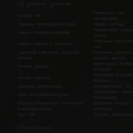
Új feltöltések, frissítések
Feketeváros - Vár -
Tornalja - Vár
Városerődítés
Szalonna - Református templom
Meszes - Várhegy
Pusztacsalád - Szolga
Rakaca - A templom erődfala
várhely
Csehberek, Cseh-Bréz
Imbach - Imbach II., „Im Turner”
vára
Csehberek, Cseh-Brézó - Szlatina II.
Csehberek, Cseh-Bréz
erődítés
Szlatina I. sáncvár
Háromudvar - Erődítet
Tömörd - Ilonavár
templom
Rimabrézó - Evangéli
Dömös - Árpádvár
templom
Alsócsitár - Zsibrica hegy
Nyitragerencsér - Vár
Vulkapordány - Várhe
Kiéte - Evangélikus templom
(feltételezett)
Oroszlány (Majkpuszta) - Premontrei
Cibakháza - Kiserőd, 
Prépostság Romjai
erődítések
Rezi - Vár
Kurityán - Pálos kolos
Mobilalkalmazás