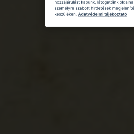
hozzájárulást kapunk, látogatóink oldalh
személyre szabott hirdetések megjeleníté
készüléken.
Adatvédelmi tájékoztató