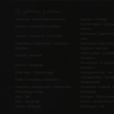
Új feltöltések, frissítések
Szalonna - Református templom
Meszes - Várhegy
Pusztacsalád - Szolga
Rakaca - A templom erődfala
várhely
Csehberek, Cseh-Bréz
Imbach - Imbach II., „Im Turner”
vára
Csehberek, Cseh-Brézó - Szlatina II.
Csehberek, Cseh-Bréz
erődítés
Szlatina I. sáncvár
Háromudvar - Erődítet
Tömörd - Ilonavár
templom
Rimabrézó - Evangéli
Dömös - Árpádvár
templom
Alsócsitár - Zsibrica hegy
Nyitragerencsér - Vár
Vulkapordány - Várhe
Kiéte - Evangélikus templom
(feltételezett)
Oroszlány (Majkpuszta) - Premontrei
Cibakháza - Kiserőd, 
Prépostság Romjai
erődítések
Rezi - Vár
Kurityán - Pálos kolos
Pécs - Sopianae
Gímes - Gímes (Ghyme
Gímes - Hidegvár
Esztergom - Vár