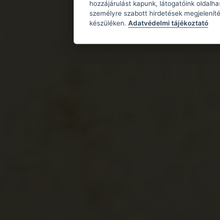
hozzájárulást kapunk, látogatóink oldalh
személyre szabott hirdetések megjeleníté
készüléken.
Adatvédelmi tájékoztató