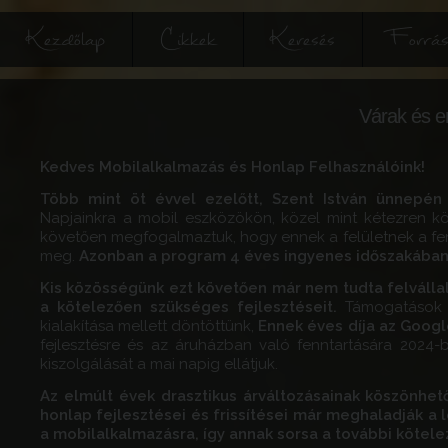
Kezdőlap
Cikkek
Keresés
Forrás
Várak és e
Kedves Mobilalkalmazás és Honlap Felhasználóink!
Több mint öt évvel ezelőtt, Szent István ünnepén
Napjainkra a mobil eszközökön, közel mint kétezren köv
követően megfogalmaztuk, hogy ennek a felületnek a fen
meg.
Azonban a program 4 éves ingyenes időszakában,
Kis közösségünk ezt követően már nem tudta felvállaln
a kötelezően szükséges fejlesztéseit.
Támogatások 
kialakítása mellett döntöttünk,
Ennek éves díja az Google
fejlesztésre és az áruházban való fenntartására 2024
kiszolgálását a mai napig ellátjuk.
Az elmúlt évek drasztikus árváltozásainak köszönhető
honlap fejlesztései és frissítései már meghaladják a
a mobilalkalmazásra, így annak sorsa a további kötele