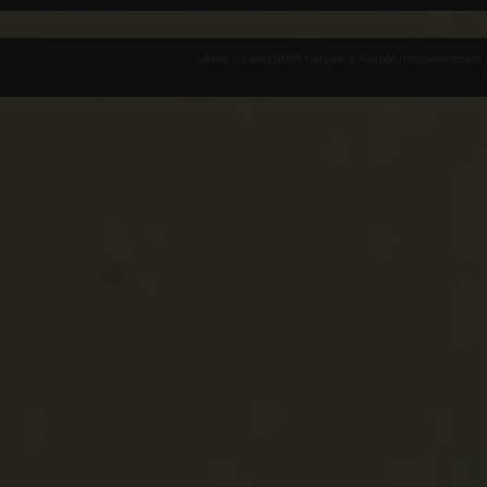
Várak és erődített helyek a Kárpát-medencében -