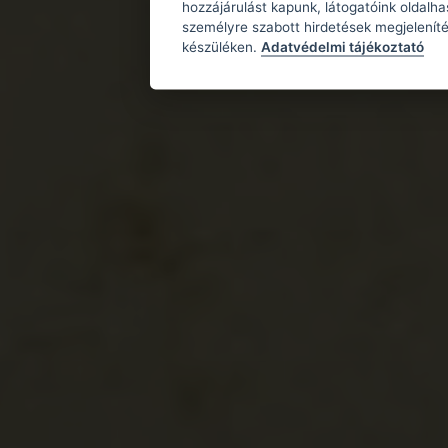
hozzájárulást kapunk, látogatóink oldalh
személyre szabott hirdetések megjeleníté
készüléken.
Adatvédelmi tájékoztató