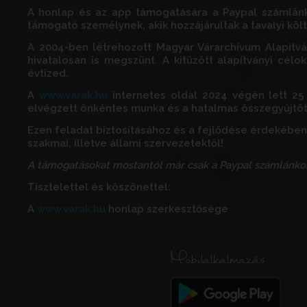
A honlap és az app támogatására a Paypal számlánk
támogató személynek, akik hozzájárultak a tavalyi kö
A 2004-ben létrehozott
Magyar Várarchívum Alapítvá
hivatalosan is megszünt. A
kitűzött
alapítványi célok
évtized.
A
www.varak.hu
internetes oldal 2024 végén lett 25
elvégzett önkéntes munka és a hatalmas összegyűjtött
Ezen feladat biztosításához és a fejlődése érdekében
szakmai, illetve állami szervezetektől!
A támogatásokat mostantól már csak a Paypal számlánkon
Tisztelettel és köszönettel:
A
www.varak.hu
honlap szerkesztősége
Mobilalkalmazás