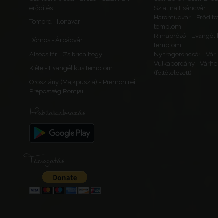
erődítés
Szlatina I. sáncvár
Háromudvar - Erődítet
Tömörd - Ilonavár
templom
Rimabrézó - Evangéli
Dömös - Árpádvár
templom
Alsócsitár - Zsibrica hegy
Nyitragerencsér - Vár
Vulkapordány - Várhe
Kiéte - Evangélikus templom
(feltételezett)
Oroszlány (Majkpuszta) - Premontrei
Prépostság Romjai
Mobilalkalmazás
Támogatás