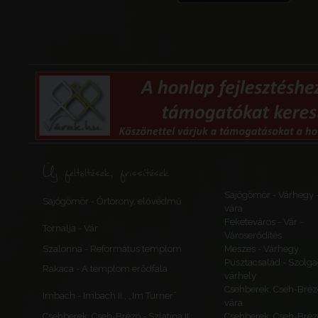
Új feltöltések, frissítések
Sajógömör - Várhegy 
Sajógömör - Őrtorony, elővédmű
vára
Feketeváros - Vár -
Tornalja - Vár
Városerődítés
Szalonna - Református templom
Meszes - Várhegy
Pusztacsalád - Szolga
Rakaca - A templom erődfala
várhely
Csehberek, Cseh-Bréz
Imbach - Imbach II., „Im Turner”
vára
Csehberek, Cseh-Brézó - Szlatina II.
Csehberek, Cseh-Bréz