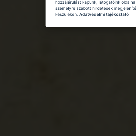
hozzájárulást kapunk, látogatóink oldalh
személyre szabott hirdetések megjeleníté
készüléken.
Adatvédelmi tájékoztató