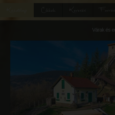
Kezdőlap
Cikkek
Keresés
Forrás
Várak és e