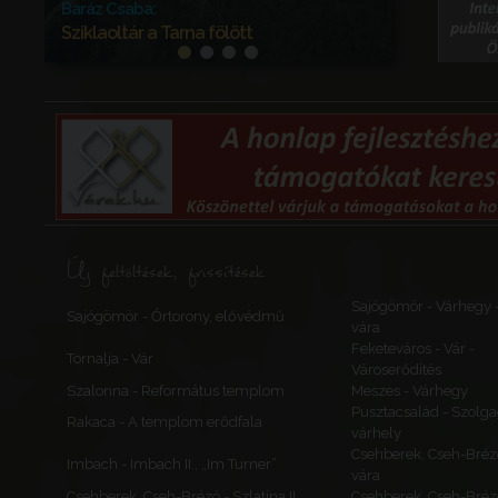
Baráz Csaba:
Sziklaoltár a Tarna fölött
A Mátra és a Bükk vidékének legismertebb,
legnevezetesebb erődítése a Tarna völgye
fölé magasodó siroki vár, amelynek
története e táj történelmét is reprezentálja.
A sziklás hegyormon omladozó rom
megkapó szépségét bizarr kőtornyok,
tufából kipreparálódott „kőgombák”
fokozzák. A több méter magas
„kőbálványok” mögött egy lefaragott tetejű
sziklatömb – kitűnő kilátóhely – magasodik:
a Törökasztal.
Új feltöltések, frissítések
Sajógömör - Várhegy 
Sajógömör - Őrtorony, elővédmű
vára
Feketeváros - Vár -
Tornalja - Vár
Városerődítés
Szalonna - Református templom
Meszes - Várhegy
Pusztacsalád - Szolga
Rakaca - A templom erődfala
várhely
Csehberek, Cseh-Bréz
Imbach - Imbach II., „Im Turner”
vára
Csehberek, Cseh-Brézó - Szlatina II.
Csehberek, Cseh-Bréz