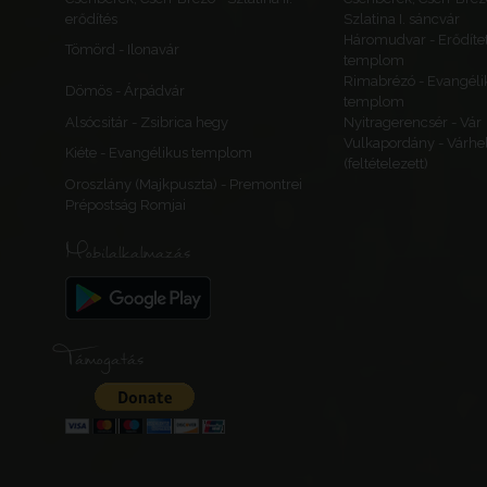
erődítés
Szlatina I. sáncvár
Háromudvar - Erődítet
Tömörd - Ilonavár
templom
Rimabrézó - Evangéli
Dömös - Árpádvár
templom
Alsócsitár - Zsibrica hegy
Nyitragerencsér - Vár
Vulkapordány - Várhe
Kiéte - Evangélikus templom
(feltételezett)
Oroszlány (Majkpuszta) - Premontrei
Prépostság Romjai
Mobilalkalmazás
Támogatás