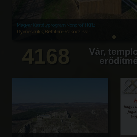
Magyar Kastélyprogram Nonprofit Kft.:
Gyimesbükk, Bethlen–Rákóczi-vár
2026. május 22-én, az 1626-os felépítésének kerek 400. 
4168
legutolsó állapotában hitelesen újjáépült gyimesbükki Beth
Vár, templ
helyreállítása, a bécsi osztrák hadilevéltárban (Österreic
található, 1768-ban, 1854-ben és 1876-ban készült, hadmérnö
erődítm
tervek alapján készült el.