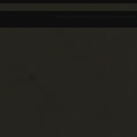
Várak és erődített helyek a Kárpát-medencében -