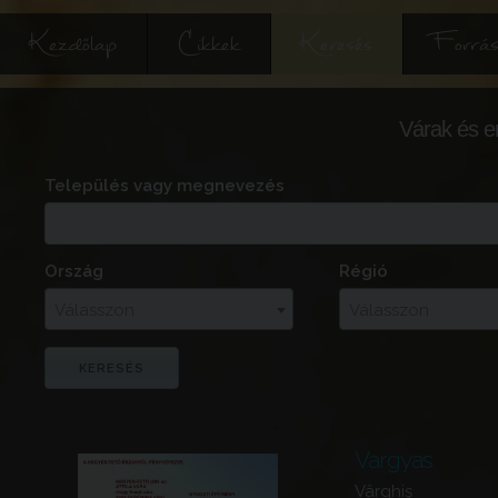
Kezdőlap
Cikkek
Keresés
Forrás
Várak és e
Település vagy megnevezés
Ország
Régió
Válasszon
Válasszon
Vargyas
Vârghiş