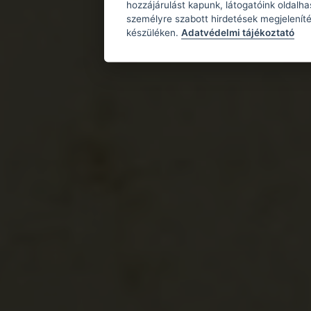
hozzájárulást kapunk, látogatóink oldalh
személyre szabott hirdetések megjeleníté
készüléken.
Adatvédelmi tájékoztató