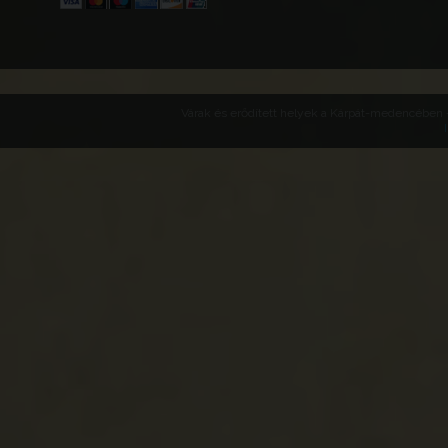
Várak és erődített helyek a Kárpát-medencében -