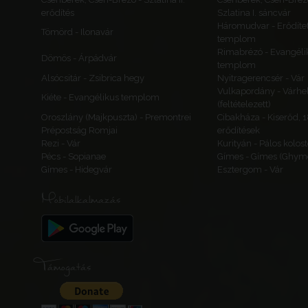
erődítés
Szlatina I. sáncvár
Háromudvar - Erődítet
Tömörd - Ilonavár
templom
Rimabrézó - Evangéli
Dömös - Árpádvár
templom
Alsócsitár - Zsibrica hegy
Nyitragerencsér - Vár
Vulkapordány - Várhe
Kiéte - Evangélikus templom
(feltételezett)
Oroszlány (Majkpuszta) - Premontrei
Cibakháza - Kiserőd, 
Prépostság Romjai
erődítések
Rezi - Vár
Kurityán - Pálos kolos
Pécs - Sopianae
Gímes - Gímes (Ghyme
Gímes - Hidegvár
Esztergom - Vár
Mobilalkalmazás
Támogatás