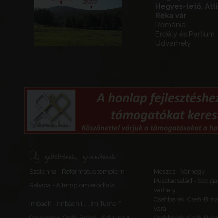
Hegyes-tető, Attil
Réka vár
Románia
Erdély és Partium
Udvarhely
Új feltöltések, frissítések
Szalonna - Református templom
Meszes - Várhegy
Pusztacsalád - Szolga
Rakaca - A templom erődfala
várhely
Csehberek, Cseh-Bréz
Imbach - Imbach II., „Im Turner”
vára
Csehberek, Cseh-Brézó - Szlatina II.
Csehberek, Cseh-Bréz